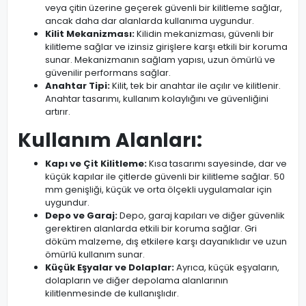
veya çitin üzerine geçerek güvenli bir kilitleme sağlar,
ancak daha dar alanlarda kullanıma uygundur.
Kilit Mekanizması:
Kilidin mekanizması, güvenli bir
kilitleme sağlar ve izinsiz girişlere karşı etkili bir koruma
sunar. Mekanizmanın sağlam yapısı, uzun ömürlü ve
güvenilir performans sağlar.
Anahtar Tipi:
Kilit, tek bir anahtar ile açılır ve kilitlenir.
Anahtar tasarımı, kullanım kolaylığını ve güvenliğini
artırır.
Kullanım Alanları:
Kapı ve Çit Kilitleme:
Kısa tasarımı sayesinde, dar ve
küçük kapılar ile çitlerde güvenli bir kilitleme sağlar. 50
mm genişliği, küçük ve orta ölçekli uygulamalar için
uygundur.
Depo ve Garaj:
Depo, garaj kapıları ve diğer güvenlik
gerektiren alanlarda etkili bir koruma sağlar. Gri
döküm malzeme, dış etkilere karşı dayanıklıdır ve uzun
ömürlü kullanım sunar.
Küçük Eşyalar ve Dolaplar:
Ayrıca, küçük eşyaların,
dolapların ve diğer depolama alanlarının
kilitlenmesinde de kullanışlıdır.