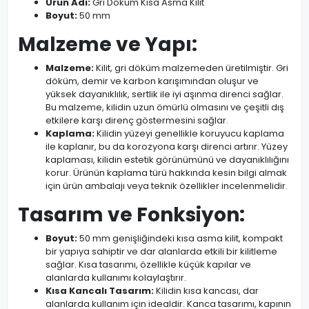
Ürün Adı:
Gri Döküm Kısa Asma Kilit
Boyut:
50 mm
Malzeme ve Yapı:
Malzeme:
Kilit, gri döküm malzemeden üretilmiştir. Gri
döküm, demir ve karbon karışımından oluşur ve
yüksek dayanıklılık, sertlik ile iyi aşınma direnci sağlar.
Bu malzeme, kilidin uzun ömürlü olmasını ve çeşitli dış
etkilere karşı direnç göstermesini sağlar.
Kaplama:
Kilidin yüzeyi genellikle koruyucu kaplama
ile kaplanır, bu da korozyona karşı direnci artırır. Yüzey
kaplaması, kilidin estetik görünümünü ve dayanıklılığını
korur. Ürünün kaplama türü hakkında kesin bilgi almak
için ürün ambalajı veya teknik özellikler incelenmelidir.
Tasarım ve Fonksiyon:
Boyut:
50 mm genişliğindeki kısa asma kilit, kompakt
bir yapıya sahiptir ve dar alanlarda etkili bir kilitleme
sağlar. Kısa tasarımı, özellikle küçük kapılar ve
alanlarda kullanımı kolaylaştırır.
Kısa Kancalı Tasarım:
Kilidin kısa kancası, dar
alanlarda kullanım için idealdir. Kanca tasarımı, kapının