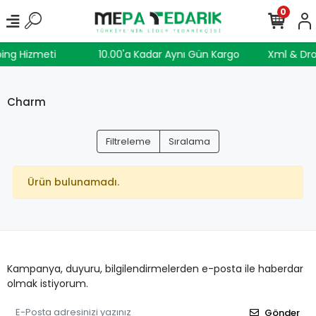
0
ing Hizmeti
10.00'a Kadar Aynı Gün Kargo
Xml & Dr
Charm
Filtreleme
Sıralama
Ürün bulunamadı.
Kampanya, duyuru, bilgilendirmelerden e-posta ile haberdar
olmak istiyorum.
Gönder