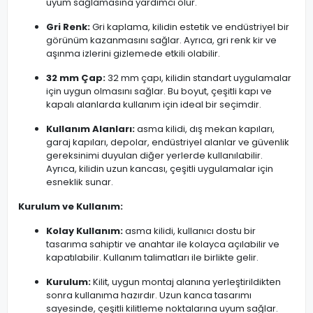
uyum sağlamasına yardımcı olur.
Gri Renk:
Gri kaplama, kilidin estetik ve endüstriyel bir
görünüm kazanmasını sağlar. Ayrıca, gri renk kir ve
aşınma izlerini gizlemede etkili olabilir.
32 mm Çap:
32 mm çapı, kilidin standart uygulamalar
için uygun olmasını sağlar. Bu boyut, çeşitli kapı ve
kapalı alanlarda kullanım için ideal bir seçimdir.
Kullanım Alanları:
asma kilidi, dış mekan kapıları,
garaj kapıları, depolar, endüstriyel alanlar ve güvenlik
gereksinimi duyulan diğer yerlerde kullanılabilir.
Ayrıca, kilidin uzun kancası, çeşitli uygulamalar için
esneklik sunar.
Kurulum ve Kullanım:
Kolay Kullanım:
asma kilidi, kullanıcı dostu bir
tasarıma sahiptir ve anahtar ile kolayca açılabilir ve
kapatılabilir. Kullanım talimatları ile birlikte gelir.
Kurulum:
Kilit, uygun montaj alanına yerleştirildikten
sonra kullanıma hazırdır. Uzun kanca tasarımı
sayesinde, çeşitli kilitleme noktalarına uyum sağlar.