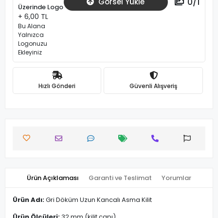
0
/
1
Görsel Yükle
Üzerinde Logo
+ 6,00 TL
Bu Alana
Yalnızca
Logonuzu
Ekleyiniz
Hızlı Gönderi
Güvenli Alışveriş
Ürün Açıklaması
Garanti ve Teslimat
Yorumlar
Ürün Adı:
Gri Döküm Uzun Kancalı Asma Kilit
Ürün Ölçüleri:
32 mm (kilit çapı)