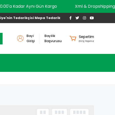
10.00'a Kadar Aynı Gün Kargo
Xml & Dropshippi
iye'nin Tedarikçisi Mepa Tedarik
Bayi
Bayilik
Sepetim
Girişi
Başvurusu
Giriş Yapınız