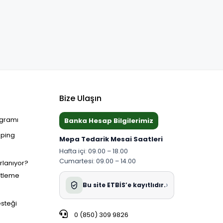
Bize Ulaşın
ogramı
Banka Hesap Bilgilerimiz
pping
Mepa Tedarik Mesai Saatleri
Hafta içi: 09.00 – 18.00
Cumartesi: 09.00 – 14.00
ırlanıyor?
etleme
›
Bu site ETBİS’e kayıtlıdır.
esteği
0 (850) 309 9826