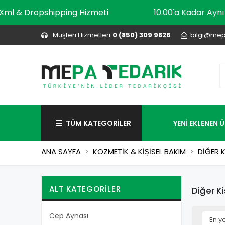
Xml & Dropshipping Hizmeti
10.00'a Kadar A
Müşteri Hizmetleri
0 (850) 309 9826
bilgi@mep
TÜM KATEGORİLER
YENİ EKLENEN 
ANA SAYFA
KOZMETİK & KİŞİSEL BAKIM
DİĞER K
ALT KATEGORILER
Diğer Ki
Cep Aynası