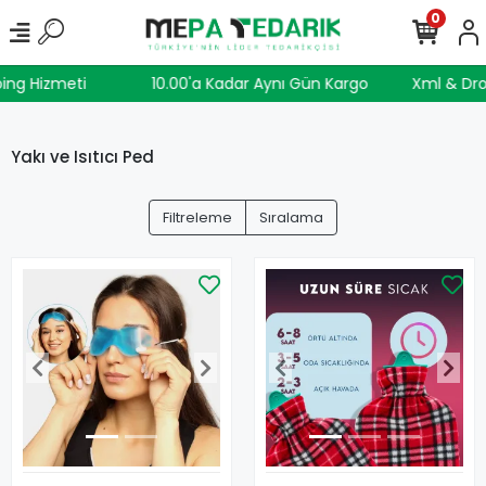
0
ping Hizmeti
10.00'a Kadar Aynı Gün Kargo
Xml & Dr
Yakı ve Isıtıcı Ped
Filtreleme
Sıralama