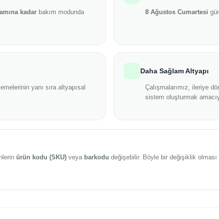
şamına kadar
bakım modunda
8 Ağustos Cumartesi
gün
Daha Sağlam Altyapı
emelerinin yanı sıra altyapısal
Çalışmalarımız, ileriye dö
sistem oluşturmak amacıy
nlerin
ürün kodu (SKU)
veya
barkodu
değişebilir. Böyle bir değişiklik olma