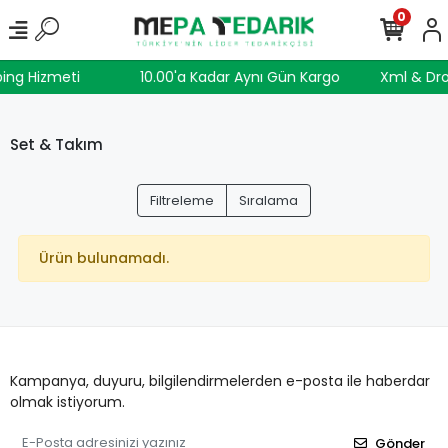
0
ing Hizmeti
10.00'a Kadar Aynı Gün Kargo
Xml & Dr
Set & Takım
Filtreleme
Sıralama
Ürün bulunamadı.
Kampanya, duyuru, bilgilendirmelerden e-posta ile haberdar
olmak istiyorum.
Gönder