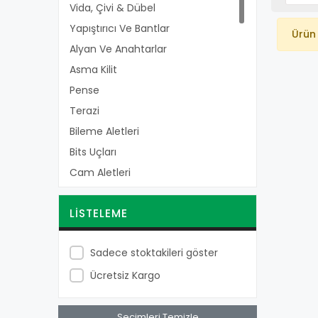
Vida, Çivi & Dübel
Yapıştırıcı Ve Bantlar
Ürün
Alyan Ve Anahtarlar
Asma Kilit
Pense
Terazi
Bileme Aletleri
Bits Uçları
Cam Aletleri
Civatalar
LISTELEME
Fayans, Sıva Ve Seramik Ürünleri
Flux, Özel Su Ve Alkoller
Sadece stoktakileri göster
Fırçalar
Ücretsiz Kargo
Gider Açıcılar
Ispatulalar
Kabara Ve Raptiyeler
Seçimleri Temizle