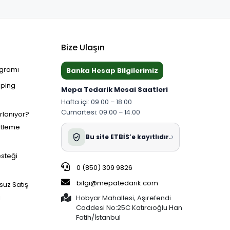
Bize Ulaşın
ogramı
Banka Hesap Bilgilerimiz
pping
Mepa Tedarik Mesai Saatleri
Hafta içi: 09.00 – 18.00
Cumartesi: 09.00 – 14.00
ırlanıyor?
etleme
›
Bu site ETBİS’e kayıtlıdır.
esteği
0 (850) 309 9826
bilgi@mepatedarik.com
suz Satış
i
Hobyar Mahallesi, Aşirefendi
Caddesi No:25C Katırcıoğlu Han
Fatih/İstanbul