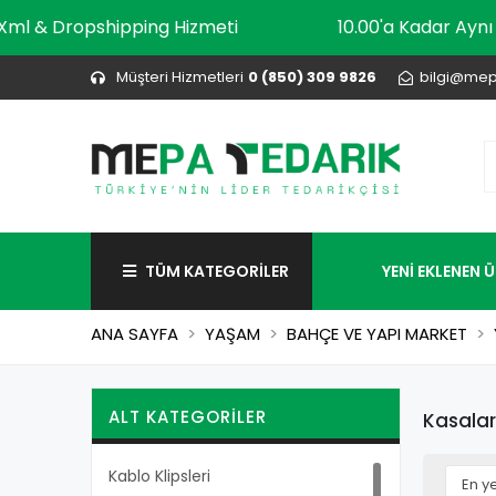
Xml & Dropshipping Hizmeti
10.00'a Kadar A
Müşteri Hizmetleri
0 (850) 309 9826
bilgi@mep
TÜM KATEGORİLER
YENİ EKLENEN 
ANA SAYFA
YAŞAM
BAHÇE VE YAPI MARKET
ALT KATEGORILER
Kasalar
Kablo Klipsleri