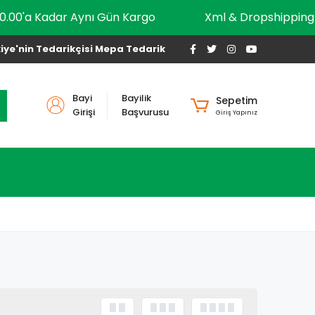
10.00'a Kadar Aynı Gün Kargo
Xml & Dropshippi
iye'nin Tedarikçisi Mepa Tedarik
Bayi
Bayilik
Sepetim
Girişi
Başvurusu
Giriş Yapınız