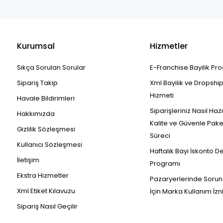
Kurumsal
Hizmetler
Sıkça Sorulan Sorular
E-Franchise Bayilik Pr
Sipariş Takip
Xml Bayilik ve Dropshi
Hizmeti
Havale Bildirimleri
Siparişleriniz Nasıl Haz
Hakkımızda
Kalite ve Güvenle Pak
Gizlilik Sözleşmesi
Süreci
Kullanıcı Sözleşmesi
Haftalık Bayi İskonto D
İletişim
Programı
Ekstra Hizmetler
Pazaryerlerinde Sorun
Xml Etiket Kılavuzu
İçin Marka Kullanım İzn
Sipariş Nasıl Geçilir