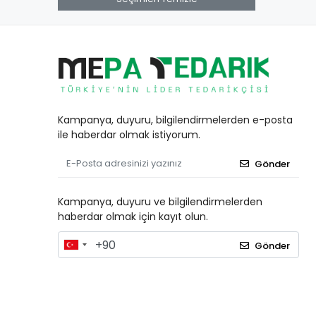
Kanca Ve Halkalar
Kapı Ve Pencere Aksesuarları
Kasalar
Kerpetenler
Kilitler
Kampanya, duyuru, bilgilendirmelerden e-posta
Lokma Takımları
ile haberdar olmak istiyorum.
Matkap Uçları
Maymuncuk
Gönder
Menteşeler
Kampanya, duyuru ve bilgilendirmelerden
Pas Sökücü
haberdar olmak için kayıt olun.
Pürmüz
Silikon
Gönder
Sprey Boyalar
Takım Çantaları
Tekerler