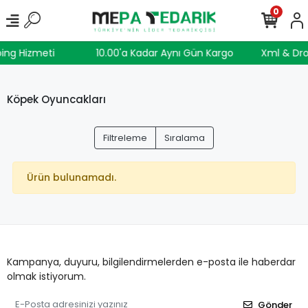
0
ing Hizmeti
10.00'a Kadar Aynı Gün Kargo
Xml & Dro
Köpek Oyuncakları
Filtreleme
Sıralama
Ürün bulunamadı.
Kampanya, duyuru, bilgilendirmelerden e-posta ile haberdar
olmak istiyorum.
Gönder