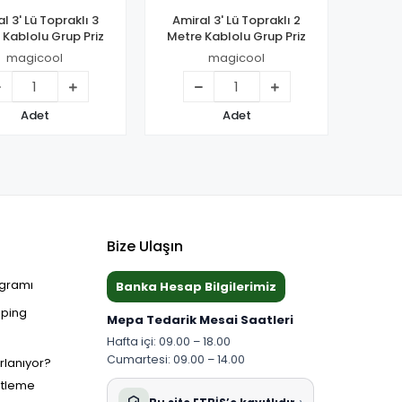
l 3' Lü Topraklı 3
Amiral 3' Lü Topraklı 2
 Kablolu Grup Priz
Metre Kablolu Grup Priz
magicool
magicool
Adet
Adet
Bize Ulaşın
ogramı
Banka Hesap Bilgilerimiz
pping
Mepa Tedarik Mesai Saatleri
Hafta içi: 09.00 – 18.00
Cumartesi: 09.00 – 14.00
ırlanıyor?
etleme