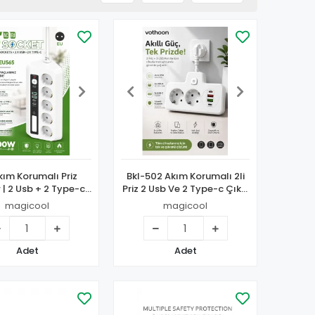
Akım Korumalı Priz
Bkl-502 Akım Korumalı 2li
| 2 Usb + 2 Type-c
Priz 2 Usb Ve 2 Type-c Çıkış
ı Şarj | Led Gece
4000w Hızlı Şarj Duvar Tipi
magicool
magicool
alı | Dokunmatik
Dokunmatik Led
Beyaz
Aydınlatmalı
Adet
Adet