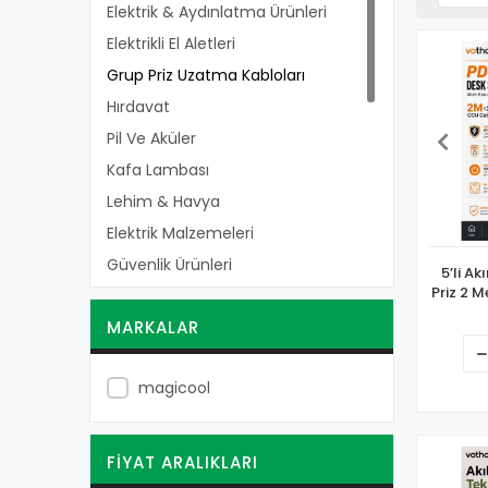
Elektrik & Aydınlatma Ürünleri
Elektrikli El Aletleri
Grup Priz Uzatma Kabloları
Hırdavat
Pil Ve Aküler
Kafa Lambası
Lehim & Havya
Elektrik Malzemeleri
Güvenlik Ürünleri
5’li A
Priz 2 
Testereler
16a 5 
MARKALAR
Balta
Usb-c P
Balyozlar
magicool
Biçme, Tahra Ve Oraklar
Demir Testereler
Kazmalar
FIYAT ARALIKLARI
Keserler