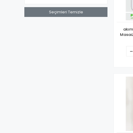
Seçimleri Temizle
akım 
Masaüs
Kablos
Type-