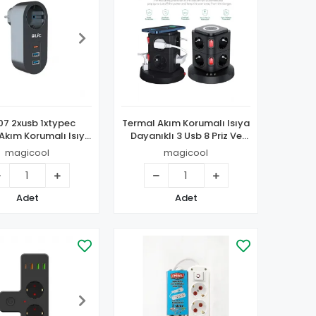
07 2xusb 1xtypec
Termal Akım Korumalı Isıya
Akım Korumalı Isıya
Dayanıklı 3 Usb 8 Priz Ve
anıklı Tekli Priz
Wireless Kablosuz Şarj 2.4
magicool
magicool
Amper Kablolu Priz
Adet
Adet