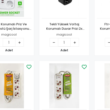
Korumalı Priz Ve
Tekli Yüksek Voltaj
Ftr
tü Şarj İstasyonu
Korumalı Duvar Prizi 2x
Koruma
uz 3 Priz ,4 Usb, 2
Type-c 1x Usb Çıkışlı Priz
3’lü P
magicool
magicool
c Girişli 2 Metre
Grup Priz Çoğaltıcı Siyah
Adet
Adet