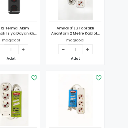
-12 Termal Akım
Amiral 3' Lü Topraklı
lı Isıya Dayanıklı
Anahtarlı 2 Metre Kablolu
riz 3x Usb 1x Type-c
Grup Priz
magicool
magicool
Adet
Adet