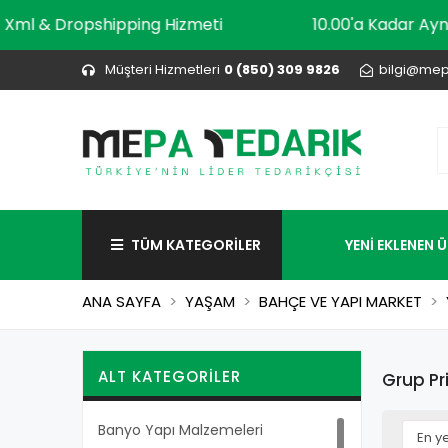
Xml & Dropshipping Hizmeti
10.00'a Kada
Müşteri Hizmetleri
0 (850) 309 9826
bilgi@mep
TÜM KATEGORİLER
YENİ EKLENEN 
ANA SAYFA
YAŞAM
BAHÇE VE YAPI MARKET
ALT KATEGORILER
Grup Pr
Banyo Yapı Malzemeleri