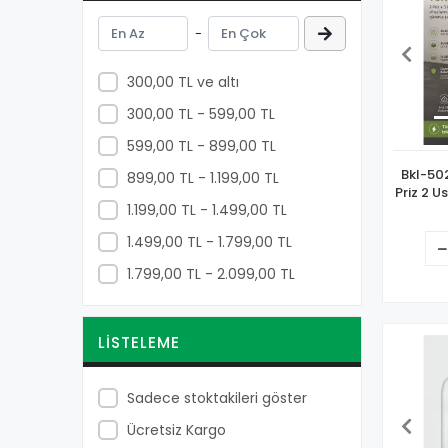
Kürekler
-
Mengeneler
300,00 TL ve altı
Sıvı Pompaları
300,00 TL - 599,00 TL
Manuel El Aletleri
599,00 TL - 899,00 TL
Bkl-502
899,00 TL - 1.199,00 TL
Priz 2 U
1.199,00 TL - 1.499,00 TL
4000w H
Do
1.499,00 TL - 1.799,00 TL
1.799,00 TL - 2.099,00 TL
LISTELEME
Sadece stoktakileri göster
Ücretsiz Kargo