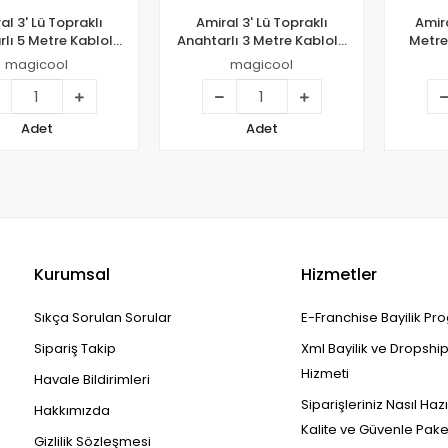
al 3' Lü Topraklı
Amiral 3' Lü Topraklı
Amira
lı 5 Metre Kablolu
Anahtarlı 3 Metre Kablolu
Metre
Grup Priz
Grup Priz
magicool
magicool
Adet
Adet
Kurumsal
Hizmetler
Sıkça Sorulan Sorular
E-Franchise Bayilik Pr
Sipariş Takip
Xml Bayilik ve Dropshi
Hizmeti
Havale Bildirimleri
Siparişleriniz Nasıl Haz
Hakkımızda
Kalite ve Güvenle Pak
Gizlilik Sözleşmesi