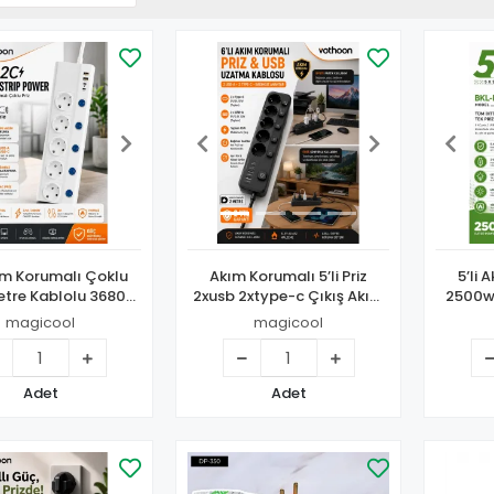
kım Korumalı Çoklu
Akım Korumalı 5’li Priz
5’li 
Metre Kablolu 3680w
2xusb 2xtype-c Çıkış Akım
2500w 
Anahtarlı 2usb-a 2
Koruma Çoklu Priz
Hızl
magicool
magicool
d 20w Hızlı Ftr-28
Çoğaltıcı Anahtarlı Ftr-31
Lamb
Siyah
Adet
Adet