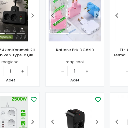
 Akım Korumalı 2li
Katlanır Priz 3 Gözlü
Ftr-
sb Ve 2 Type-c Çıkış
Termal 
ızlı Şarj Duvar Tipi
Day
magicool
magicool
kunmatik Led
Aydınlatmalı
Adet
Adet