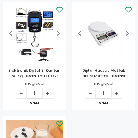
Elektronik Dijital El Kantarı
Dijital Hassas Mutfak
50 Kg Terazi Tartı 10 Gr
Tartısı Mutfak Terazisi-
Hassasiyet
hassas Ölçüm 10kg
magicool
magicool
Adet
Adet