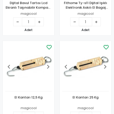
Dijital Bavul Tartısı Lcd
Fithome Ty-s11 Dijital Işıklı
Ekranlı Taşınabilir Kompakt
Elektronik Askılı El Bagaj
Hassas El Tartısı 50 Kg
Tartısı Bavul Kantarı 50kg
magicool
magicool
Kapasiteli
Adet
Adet
El Kantarı 12,5 Kg
El Kantarı 25 Kg
magicool
magicool