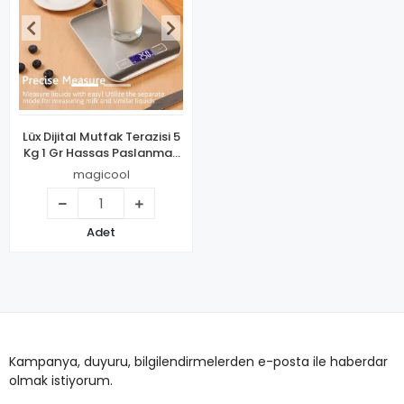
Lüx Dijital Mutfak Terazisi 5
Kg 1 Gr Hassas Paslanmaz
Çelik + Pil
magicool
Adet
Kampanya, duyuru, bilgilendirmelerden e-posta ile haberdar
olmak istiyorum.