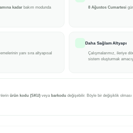
şamına kadar
bakım modunda
8 Ağustos Cumartesi
gün
Daha Sağlam Altyapı
emelerinin yanı sıra altyapısal
Çalışmalarımız, ileriye dö
sistem oluşturmak amacıy
nlerin
ürün kodu (SKU)
veya
barkodu
değişebilir. Böyle bir değişiklik olma