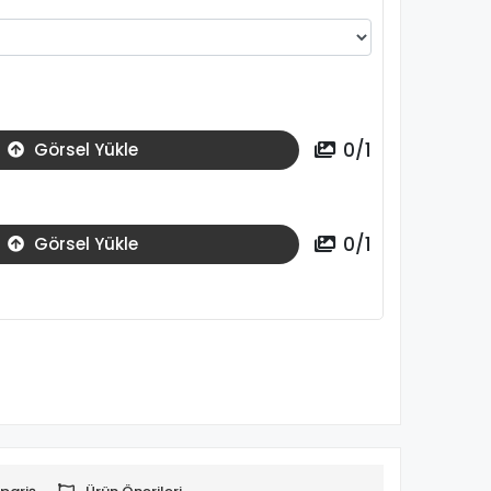
0
/
1
Görsel Yükle
0
/
1
Görsel Yükle