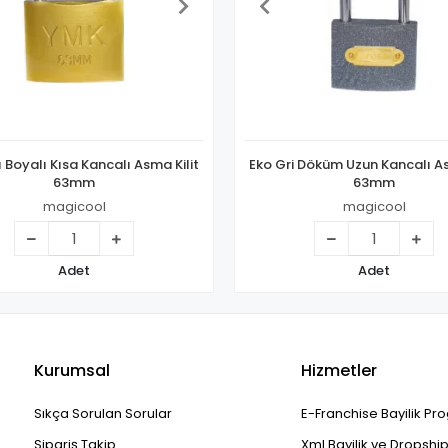
ı Boyalı Kısa Kancalı Asma Kilit
Eko Gri Döküm Uzun Kancalı As
63mm
63mm
magicool
magicool
Adet
Adet
Kurumsal
Hizmetler
Sıkça Sorulan Sorular
E-Franchise Bayilik Pr
Sipariş Takip
Xml Bayilik ve Dropshi