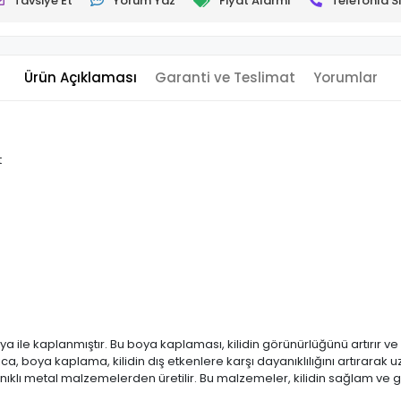
Tavsiye Et
Yorum Yaz
Fiyat Alarmı
Telefonla Si
Ürün Açıklaması
Garanti ve Teslimat
Yorumlar
t
boya ile kaplanmıştır. Bu boya kaplaması, kilidin görünürlüğünü artırır ve
ca, boya kaplama, kilidin dış etkenlere karşı dayanıklılığını artırarak 
yanıklı metal malzemelerden üretilir. Bu malzemeler, kilidin sağlam ve g