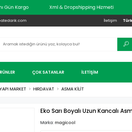
ar Aynı Gün Kargo
Xml & Dropshipping Hizmeti
atedarik.com
İletişim
Türk
ÜRÜNLER
ÇOK SATANLAR
İLETİŞİM
YAPI MARKET
HIRDAVAT
ASMA KİLİT
Eko Sarı Boyalı Uzun Kancalı As
Marka:
magicool