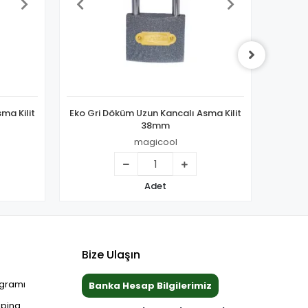
ma Kilit
Eko Gri Döküm Uzun Kancalı Asma Kilit
Eko Gr
38mm
magicool
Adet
Bize Ulaşın
ogramı
Banka Hesap Bilgilerimiz
pping