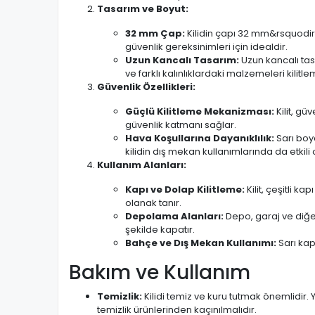
Tasarım ve Boyut:
32 mm Çap:
Kilidin çapı 32 mm&rsquodir.
güvenlik gereksinimleri için idealdir.
Uzun Kancalı Tasarım:
Uzun kancalı tasa
ve farklı kalınlıklardaki malzemeleri kilit
Güvenlik Özellikleri:
Güçlü Kilitleme Mekanizması:
Kilit, gü
güvenlik katmanı sağlar.
Hava Koşullarına Dayanıklılık:
Sarı boya
kilidin dış mekan kullanımlarında da etkili
Kullanım Alanları:
Kapı ve Dolap Kilitleme:
Kilit, çeşitli ka
olanak tanır.
Depolama Alanları:
Depo, garaj ve diğer 
şekilde kapatır.
Bahçe ve Dış Mekan Kullanımı:
Sarı kap
Bakım ve Kullanım
Temizlik:
Kilidi temiz ve kuru tutmak önemlidir.
temizlik ürünlerinden kaçınılmalıdır.