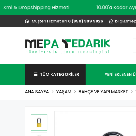
Xml & Dropshipping Hizmeti
10.00'a Kad
Müşteri Hizmetleri
0 (850) 309 9826
bilgi@mep
TÜM KATEGORİLER
YENİ EKLENEN 
ANA SAYFA
YAŞAM
BAHÇE VE YAPI MARKET