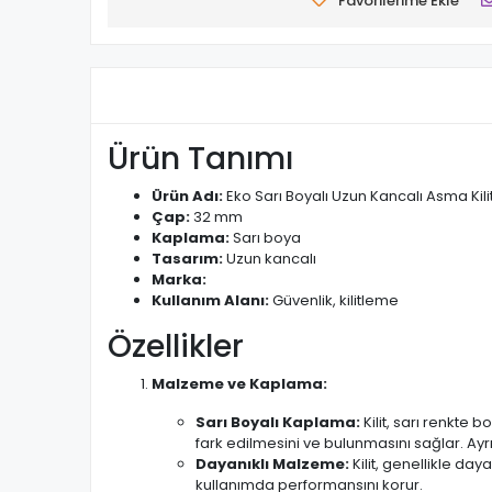
Favorilerime Ekle
Ürün Tanımı
Ürün Adı:
Eko Sarı Boyalı Uzun Kancalı Asma Kili
Çap:
32 mm
Kaplama:
Sarı boya
Tasarım:
Uzun kancalı
Marka:
Kullanım Alanı:
Güvenlik, kilitleme
Özellikler
Malzeme ve Kaplama:
Sarı Boyalı Kaplama:
Kilit, sarı renkte 
fark edilmesini ve bulunmasını sağlar. Ayrı
Dayanıklı Malzeme:
Kilit, genellikle da
kullanımda performansını korur.