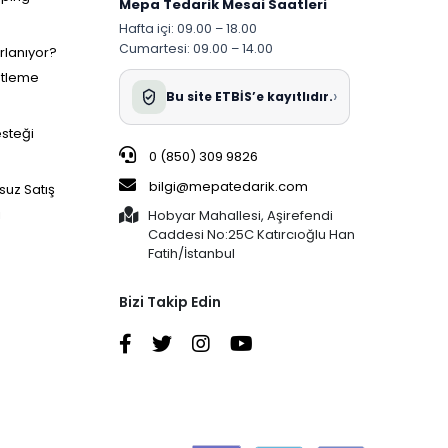
Mepa Tedarik Mesai Saatleri
Hafta içi: 09.00 – 18.00
Cumartesi: 09.00 – 14.00
ırlanıyor?
etleme
›
Bu site ETBİS’e kayıtlıdır.
esteği
0 (850) 309 9826
bilgi@mepatedarik.com
suz Satış
i
Hobyar Mahallesi, Aşirefendi
Caddesi No:25C Katırcıoğlu Han
Fatih/İstanbul
Bizi Takip Edin