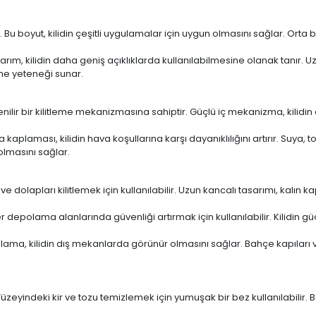
 Bu boyut, kilidin çeşitli uygulamalar için uygun olmasını sağlar. Orta
rım, kilidin daha geniş açıklıklarda kullanılabilmesine olanak tanır. U
leme yeteneği sunar.
venilir bir kilitleme mekanizmasına sahiptir. Güçlü iç mekanizma, kilidin a
 kaplaması, kilidin hava koşullarına karşı dayanıklılığını artırır. Suya, 
 olmasını sağlar.
pı ve dolapları kilitlemek için kullanılabilir. Uzun kancalı tasarımı, kalın
depolama alanlarında güvenliği artırmak için kullanılabilir. Kilidin güç
lama, kilidin dış mekanlarda görünür olmasını sağlar. Bahçe kapıları
 Yüzeyindeki kir ve tozu temizlemek için yumuşak bir bez kullanılabili