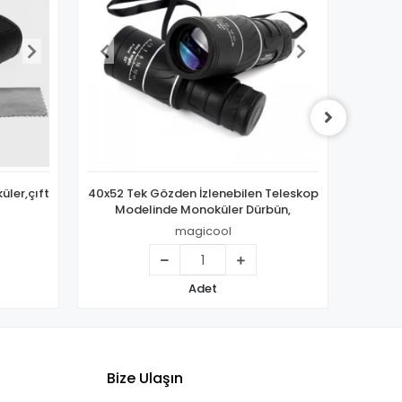
üler,çıft
40x52 Tek Gözden İzlenebilen Teleskop
Dijit
Modelinde Monoküler Dürbün,
Golf Oy
magicool
Adet
Bize Ulaşın