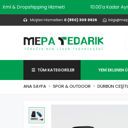
Xml & Dropshipping Hizmeti
10.00'a Ka
Müşteri Hizmetleri
0 (850) 309 9826
bilgi@mep
TÜM KATEGORİLER
YENİ EKLENEN 
ANA SAYFA
SPOR & OUTDOOR
DÜRBÜN CEŞİTL