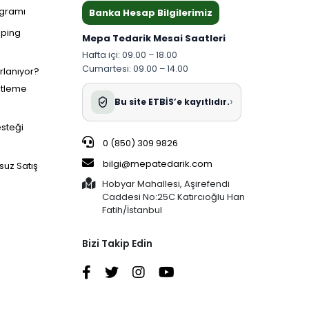
ogramı
Banka Hesap Bilgilerimiz
pping
Mepa Tedarik Mesai Saatleri
Hafta içi: 09.00 – 18.00
Cumartesi: 09.00 – 14.00
ırlanıyor?
etleme
›
Bu site ETBİS’e kayıtlıdır.
esteği
0 (850) 309 9826
bilgi@mepatedarik.com
suz Satış
i
Hobyar Mahallesi, Aşirefendi
Caddesi No:25C Katırcıoğlu Han
Fatih/İstanbul
Bizi Takip Edin