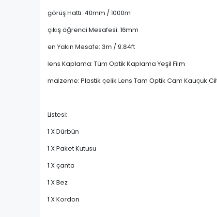
görüş Hattı: 40mm / 1000m
çıkış öğrenci Mesafesi: 16mm
en Yakın Mesafe: 3m / 9.84ft
lens Kaplama: Tüm Optik Kaplama Yeşil Film
malzeme: Plastik çelik Lens Tam Optik Cam Kauçuk Cil
Listesi:
1 X Dürbün
1 X Paket Kutusu
1 X çanta
1 X Bez
1 X Kordon