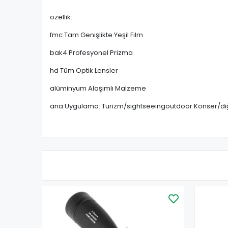
özellik
:
fmc Tam Genişlikte Yeşil Film
bak4 Profesyonel Prizma
hd Tüm Optik Lensler
alüminyum Alaşımlı Malzeme
ana Uygulama: Turizm/sightseeingoutdoor Konser/diğer