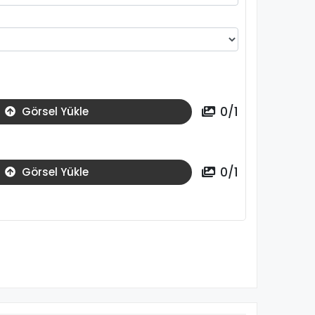
0
/
1
Görsel Yükle
0
/
1
Görsel Yükle