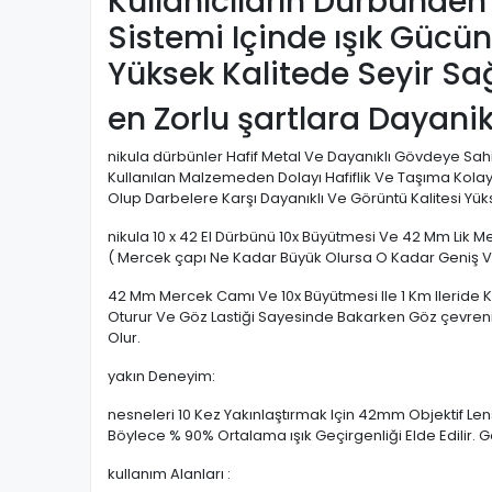
Kullanıcıların Dürbünden
Sistemi Içinde ışık Gücü
Yüksek Kalitede Seyir Sağ
en Zorlu şartlara Dayani
nikula
dürbünler Hafif Metal Ve Dayanıklı Gövdeye Sa
Kullanılan Malzemeden Dolayı Hafiflik Ve Taşıma Kolaylığ
Olup Darbelere Karşı Dayanıklı Ve Görüntü Kalitesi Yüks
nikula 10
x 42 El Dürbünü 10x Büyütmesi Ve 42 Mm Lik Me
( Mercek çapı Ne Kadar Büyük Olursa O Kadar Geniş Ve 
42 Mm Mercek Camı Ve 10x Büyütmesi Ile 1 Km Ileride K
Oturur Ve Göz Lastiği Sayesinde Bakarken Göz çevren
Olur.
yakın Deneyim
:
nesneleri 10 Kez Yakınlaştırmak Için 42mm Objektif Lens
Böylece % 90% Ortalama ışık Geçirgenliği Elde Edilir. G
kullanım Alanları :