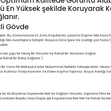
 Optimum Kalitede Görüntü Alabi
nü En Yüksek şekilde Koruyarak 
lanır.
kli Gövde
hiptir. Bu, Dürbününüze En Zorlu Koşullarda, çarpma Düşme Gibi Kaz
ı Gibi Avantajlara Sahiptir. Boyuna Göre Işlevi Ve özelliği çok Fazla Ol
ektir.
rcek çapı Ile Geniş Bir Görüntü Ve Rahat Bir Görünüm Sağlar
Rahat Bir Bakış Sağlanır ).
i Bir Cismi 56 Metreye Kadar Mükemmel Netlikte Yaklaştırabilir.
nikula
izi Acıtmaz. Kolay Kavranır Ve Elden Kayma Yapmaz. Boyun Askılığı 
 Ile 10x Büyütme Sayesinde Net Ve Sağlam Görüntü. kaplama Filmi Ile Obj
örüntüleri Bulutlu Veya Düşük ışık Koşullarında Bile Net Ve Rahat Gözlem