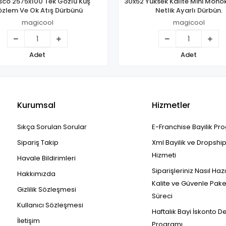
sco 2575x100 Tek Gözlü Kuş
30x52 Yüksek Kalite Mini Monok
zlem Ve Ok Atış Dürbünü
Netlik Ayarlı Dürbün.
magicool
magicool
Adet
Adet
Kurumsal
Hizmetler
Sıkça Sorulan Sorular
E-Franchise Bayilik Pr
Sipariş Takip
Xml Bayilik ve Dropshi
Hizmeti
Havale Bildirimleri
Siparişleriniz Nasıl Haz
Hakkımızda
Kalite ve Güvenle Pak
Gizlilik Sözleşmesi
Süreci
Kullanıcı Sözleşmesi
Haftalık Bayi İskonto D
İletişim
Programı