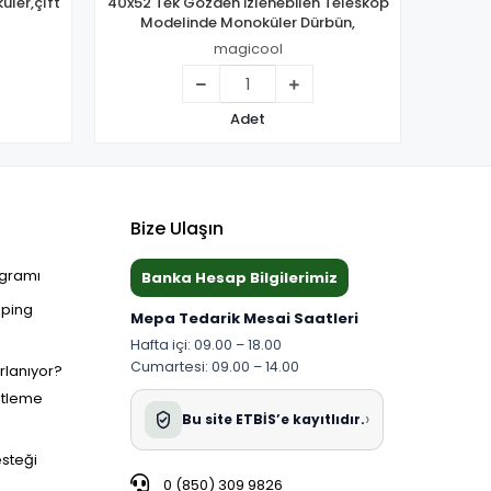
üler,çıft
40x52 Tek Gözden İzlenebilen Teleskop
Dijit
Modelinde Monoküler Dürbün,
Golf Oy
magicool
Adet
Bize Ulaşın
ogramı
Banka Hesap Bilgilerimiz
pping
Mepa Tedarik Mesai Saatleri
Hafta içi: 09.00 – 18.00
Cumartesi: 09.00 – 14.00
ırlanıyor?
etleme
›
Bu site ETBİS’e kayıtlıdır.
esteği
0 (850) 309 9826