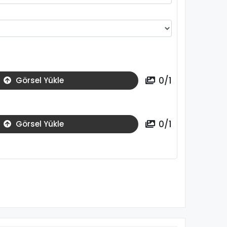
0
/
1
Görsel Yükle
0
/
1
Görsel Yükle