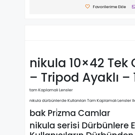
Favorilerime Ekle
nikula 10×42 Tek
– Tripod Ayaklı 
tam Kaplamali Lensler
nikula
dürbünlerde Kullanılan Tam Kaplamalı Lensler Ile 
bak Pri̇zma Camlar
nikula
serisi Dürbünlere 