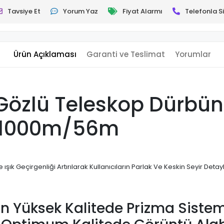
Tavsiye Et
Yorum Yaz
Fiyat Alarmı
Telefonla Si
Ürün Açıklaması
Garanti ve Teslimat
Yorumlar
 Gözlü Teleskop Dürbü
– 1000m/56m
ışık Geçirgenliği Artırılarak Kullanıcıların Parlak Ve Keskin Seyir Deta
En Yüksek Kalitede Prizma Sistem