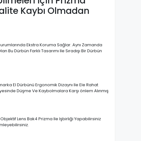
lmeleri Için Prizma
Kalite Kaybı Olmadan
a Durumlarında Ekstra Koruma Sağlar. Aynı Zamanda
an Bu Dürbün Farklı Tasarımı Ile Sıradışı Bir Dürbün
marka El Dürbünü Ergonomik Dizaynı Ile Ele Rahat
Sayesinde Düşme Ve Kaybolmalara Karşı önlem Alınmış
ektif Lens Bak4 Prizma Ile Işbirliği Yapabilirsiniz
leyebilirsiniz.