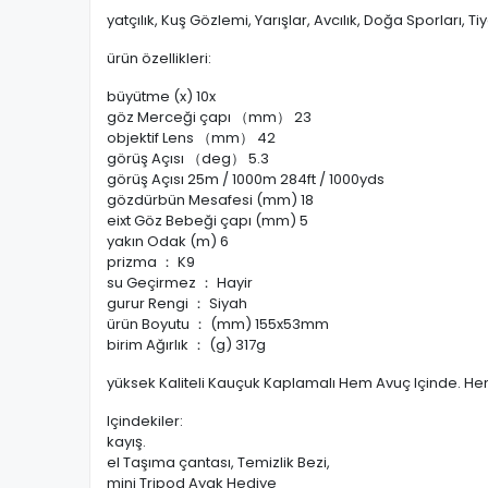
yatçılık, Kuş Gözlemi, Yarışlar, Avcılık, Doğa Sporları, Ti
ürün özellikleri:
büyütme (x) 10x
göz Merceği çapı （mm） 23
objektif Lens （mm） 42
görüş Açısı （deg） 5.3
görüş Açısı 25m / 1000m 284ft / 1000yds
gözdürbün Mesafesi (mm) 18
eixt Göz Bebeği çapı (mm) 5
yakın Odak (m) 6
prizma ： K9
su Geçirmez ： Hayir
gurur Rengi ： Siyah
ürün Boyutu ： (mm) 155x53mm
birim Ağırlık ： (g) 317g
yüksek Kaliteli Kauçuk Kaplamalı Hem Avuç Içinde. Hem
Içindekiler:
kayış.
el Taşıma çantası, Temizlik Bezi,
mini Tripod Ayak Hediye