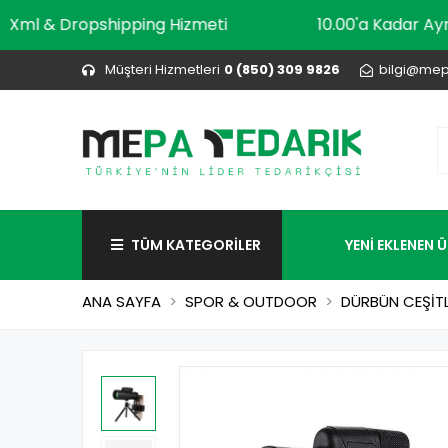
Xml & Dropshipping Hizmeti
10.00'a Ka
Müşteri Hizmetleri
0 (850) 309 9826
bilgi@mep
TÜM KATEGORİLER
YENİ EKLENEN 
ANA SAYFA
SPOR & OUTDOOR
DÜRBÜN CEŞİTL