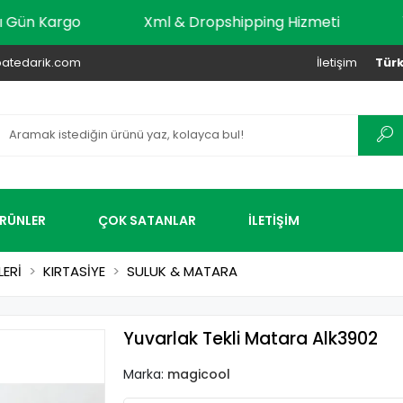
r Aynı Gün Kargo
Xml & Dropshipping Hizmeti
atedarik.com
İletişim
Türk
ÜRÜNLER
ÇOK SATANLAR
İLETİŞİM
LERİ
KIRTASİYE
SULUK & MATARA
Yuvarlak Tekli Matara Alk3902
Marka:
magicool