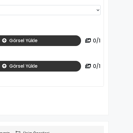
0
/
1
Görsel Yükle
0
/
1
Görsel Yükle