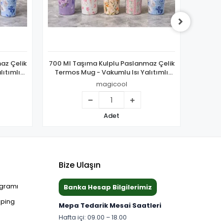
az Çelik
700 Ml Taşıma Kulplu Paslanmaz Çelik
700 Ml
lıtımlı
Termos Mug - Vakumlu Isı Yalıtımlı
Termo
Bardak Alk4629
magicool
Adet
Bize Ulaşın
ogramı
Banka Hesap Bilgilerimiz
pping
Mepa Tedarik Mesai Saatleri
Hafta içi: 09.00 – 18.00