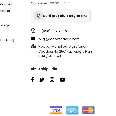
Cumartesi: 09.00 – 14.00
ırlanıyor?
etleme
›
Bu site ETBİS’e kayıtlıdır.
esteği
0 (850) 309 9826
bilgi@mepatedarik.com
suz Satış
i
Hobyar Mahallesi, Aşirefendi
Caddesi No:25C Katırcıoğlu Han
Fatih/İstanbul
Bizi Takip Edin