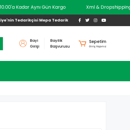
10.00'a Kadar Aynı Gün Kargo
Xml & Dropshi
iye'nin Tedarikçisi Mepa Tedarik
Bayi
Bayilik
Sepetim
Girişi
Başvurusu
Giriş Yapınız