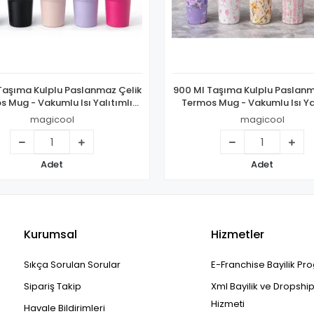
Taşıma Kulplu Paslanmaz Çelik
900 Ml Taşıma Kulplu Paslanm
 Mug - Vakumlu Isı Yalıtımlı
Termos Mug - Vakumlu Isı Ya
Bardak Alk4631
Bardak Alk4630
magicool
magicool
Adet
Adet
Kurumsal
Hizmetler
Sıkça Sorulan Sorular
E-Franchise Bayilik Pr
Sipariş Takip
Xml Bayilik ve Dropshi
Hizmeti
Havale Bildirimleri