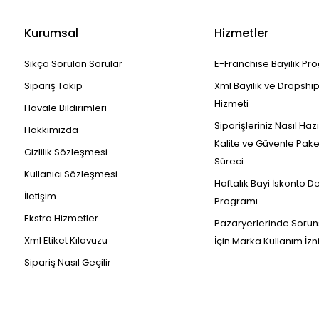
Kurumsal
Hizmetler
Sıkça Sorulan Sorular
E-Franchise Bayilik Pr
Sipariş Takip
Xml Bayilik ve Dropshi
Hizmeti
Havale Bildirimleri
Siparişleriniz Nasıl Haz
Hakkımızda
Kalite ve Güvenle Pak
Gizlilik Sözleşmesi
Süreci
Kullanıcı Sözleşmesi
Haftalık Bayi İskonto D
İletişim
Programı
Ekstra Hizmetler
Pazaryerlerinde Sorun
Xml Etiket Kılavuzu
İçin Marka Kullanım İzn
Sipariş Nasıl Geçilir