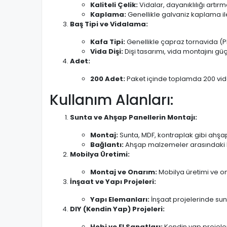
Kaliteli Çelik:
Vidalar, dayanıklılığı artır
Kaplama:
Genellikle galvaniz kaplama il
Baş Tipi ve Vidalama:
Kafa Tipi:
Genellikle çapraz tornavida (Phil
Vida Dişi:
Dişi tasarımı, vida montajını g
Adet:
200 Adet:
Paket içinde toplamda 200 vida b
Kullanım Alanları:
Sunta ve Ahşap Panellerin Montajı:
Montaj:
Sunta, MDF, kontraplak gibi ahşap 
Bağlantı:
Ahşap malzemeler arasındaki bağ
Mobilya Üretimi:
Montaj ve Onarım:
Mobilya üretimi ve on
İnşaat ve Yapı Projeleri:
Yapı Elemanları:
İnşaat projelerinde sun
DIY (Kendin Yap) Projeleri:
Hobi ve El Sanatları:
Kendin yap projeler