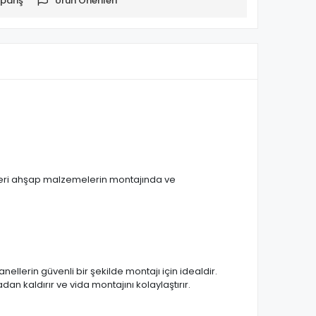
pariş
Ürün Önerileri
zeri ahşap malzemelerin montajında ve
llerin güvenli bir şekilde montajı için idealdir.
n kaldırır ve vida montajını kolaylaştırır.