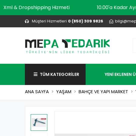
Xml & Dropshipping Hizmeti
10.00'a Ka
Müşteri Hizmetleri
0 (850) 309 9826
bilgi@mep
TÜM KATEGORİLER
YENİ EKLENEN 
ANA SAYFA
YAŞAM
BAHÇE VE YAPI MARKET