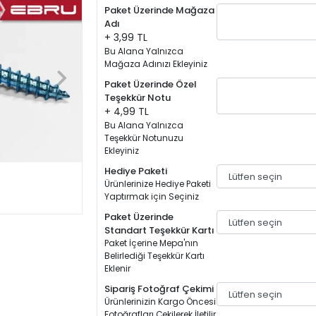
Paket Üzerinde Mağaza
Adı
+ 3,99 TL
Bu Alana Yalnızca
Mağaza Adınızı Ekleyiniz
Paket Üzerinde Özel
Teşekkür Notu
+ 4,99 TL
Bu Alana Yalnızca
Teşekkür Notunuzu
Ekleyiniz
Hediye Paketi
Ürünlerinize Hediye Paketi
Yaptırmak için Seçiniz
Paket Üzerinde
Standart Teşekkür Kartı
Paket İçerine Mepa'nın
Belirlediği Teşekkür Kartı
Eklenir
Sipariş Fotoğraf Çekimi
Ürünlerinizin Kargo Öncesi
Fotoğrafları Çekilerek İletilir