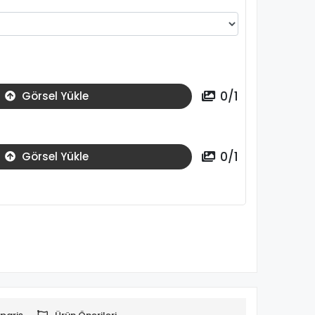
0
/
1
Görsel Yükle
0
/
1
Görsel Yükle