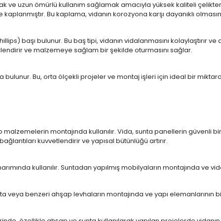
mak ve uzun ömürlü kullanım sağlamak amacıyla yüksek kaliteli çelikten 
e kaplanmıştır. Bu kaplama, vidanın korozyona karşı dayanıklı olmasın
lips) başı bulunur. Bu baş tipi, vidanın vidalanmasını kolaylaştırır ve d
üçlendirir ve malzemeye sağlam bir şekilde oturmasını sağlar.
ulunur. Bu, orta ölçekli projeler ve montaj işleri için ideal bir miktard
malzemelerin montajında kullanılır. Vida, sunta panellerin güvenli bir ş
lantıları kuvvetlendirir ve yapısal bütünlüğü artırır.
arımında kullanılır. Suntadan yapılmış mobilyaların montajında ve vid
ta veya benzeri ahşap levhaların montajında ve yapı elemanlarının birle
inde, özellikle ahşap ve sunta kullanılarak yapılan projelerde vidanın