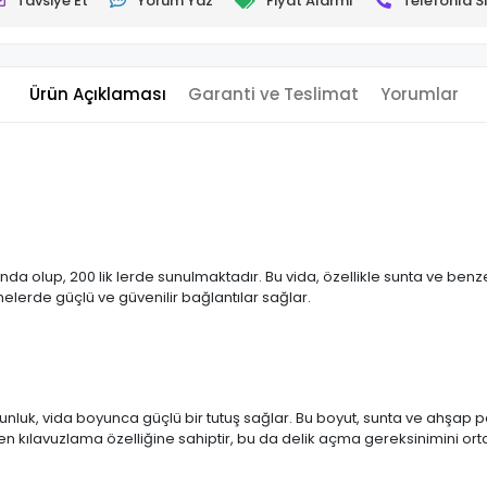
Tavsiye Et
Yorum Yaz
Fiyat Alarmı
Telefonla Si
Ürün Açıklaması
Garanti ve Teslimat
Yorumlar
 olup, 200 lik lerde sunulmaktadır. Bu vida, özellikle sunta ve ben
melerde güçlü ve güvenilir bağlantılar sağlar.
k, vida boyunca güçlü bir tutuş sağlar. Bu boyut, sunta ve ahşap pane
 kılavuzlama özelliğine sahiptir, bu da delik açma gereksinimini ortada