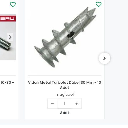
M10x30 -
Vidalı Metal Turbolet Dübel 30 Mm - 10
Altıge
Adet
magicool
Adet