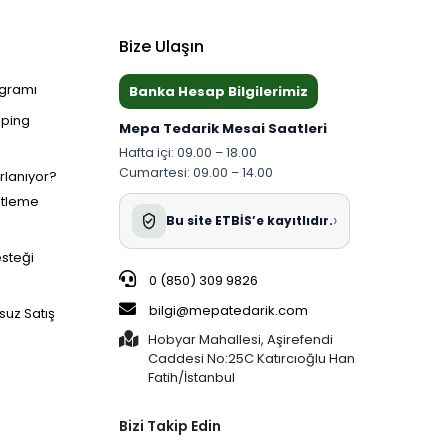
Bize Ulaşın
ogramı
Banka Hesap Bilgilerimiz
pping
Mepa Tedarik Mesai Saatleri
Hafta içi: 09.00 – 18.00
Cumartesi: 09.00 – 14.00
ırlanıyor?
etleme
›
Bu site ETBİS’e kayıtlıdır.
esteği
0 (850) 309 9826
bilgi@mepatedarik.com
suz Satış
i
Hobyar Mahallesi, Aşirefendi
Caddesi No:25C Katırcıoğlu Han
Fatih/İstanbul
Bizi Takip Edin