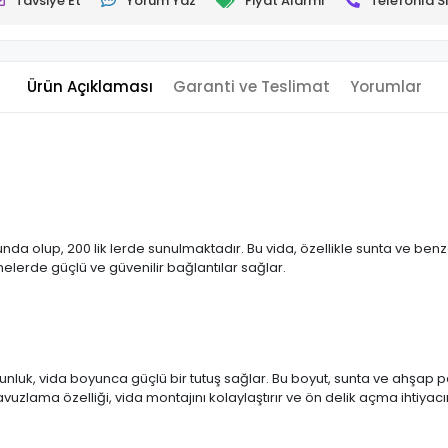
Tavsiye Et
Yorum Yaz
Fiyat Alarmı
Telefonla Si
Ürün Açıklaması
Garanti ve Teslimat
Yorumlar
a olup, 200 lik lerde sunulmaktadır. Bu vida, özellikle sunta ve be
melerde güçlü ve güvenilir bağlantılar sağlar.
uk, vida boyunca güçlü bir tutuş sağlar. Bu boyut, sunta ve ahşap pan
uzlama özelliği, vida montajını kolaylaştırır ve ön delik açma ihtiyacını