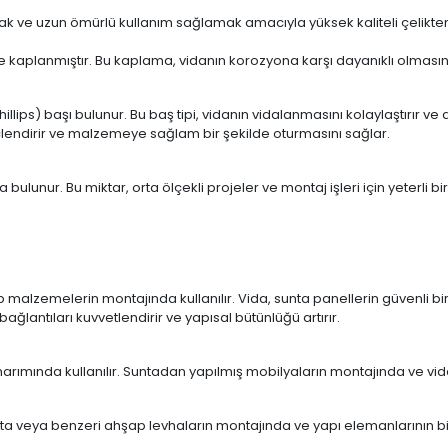
rmak ve uzun ömürlü kullanım sağlamak amacıyla yüksek kaliteli çelikten
e kaplanmıştır. Bu kaplama, vidanın korozyona karşı dayanıklı olmasın
lips) başı bulunur. Bu baş tipi, vidanın vidalanmasını kolaylaştırır ve d
üçlendirir ve malzemeye sağlam bir şekilde oturmasını sağlar.
ulunur. Bu miktar, orta ölçekli projeler ve montaj işleri için yeterli bir
malzemelerin montajında kullanılır. Vida, sunta panellerin güvenli bir ş
lantıları kuvvetlendirir ve yapısal bütünlüğü artırır.
arımında kullanılır. Suntadan yapılmış mobilyaların montajında ve vid
ta veya benzeri ahşap levhaların montajında ve yapı elemanlarının birle