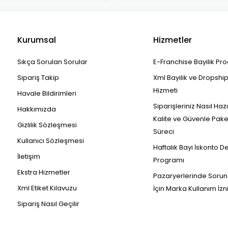
Kurumsal
Hizmetler
Sıkça Sorulan Sorular
E-Franchise Bayilik Pr
Sipariş Takip
Xml Bayilik ve Dropshi
Hizmeti
Havale Bildirimleri
Siparişleriniz Nasıl Haz
Hakkımızda
Kalite ve Güvenle Pak
Gizlilik Sözleşmesi
Süreci
Kullanıcı Sözleşmesi
Haftalık Bayi İskonto D
İletişim
Programı
Ekstra Hizmetler
Pazaryerlerinde Sorun
Xml Etiket Kılavuzu
İçin Marka Kullanım İzn
Sipariş Nasıl Geçilir