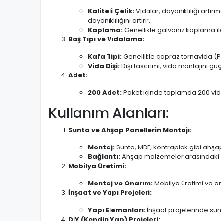
Kaliteli Çelik:
Vidalar, dayanıklılığı artı
dayanıklılığını artırır.
Kaplama:
Genellikle galvaniz kaplama il
Baş Tipi ve Vidalama:
Kafa Tipi:
Genellikle çapraz tornavida (Phil
Vida Dişi:
Dişi tasarımı, vida montajını g
Adet:
200 Adet:
Paket içinde toplamda 200 vida b
Kullanım Alanları:
Sunta ve Ahşap Panellerin Montajı:
Montaj:
Sunta, MDF, kontraplak gibi ahşap 
Bağlantı:
Ahşap malzemeler arasındaki bağ
Mobilya Üretimi:
Montaj ve Onarım:
Mobilya üretimi ve on
İnşaat ve Yapı Projeleri:
Yapı Elemanları:
İnşaat projelerinde sun
DIY (Kendin Yap) Projeleri: