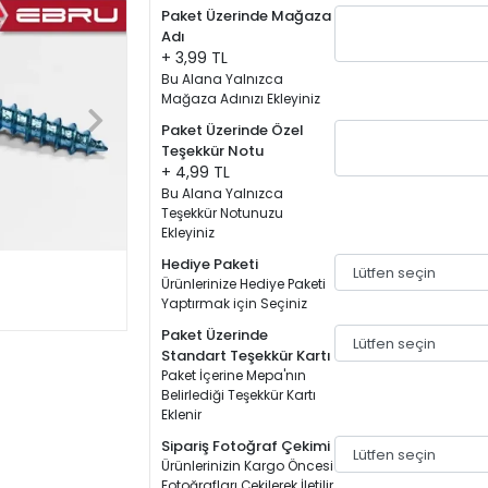
Paket Üzerinde Mağaza
Adı
+ 3,99 TL
Bu Alana Yalnızca
Mağaza Adınızı Ekleyiniz
Paket Üzerinde Özel
Teşekkür Notu
+ 4,99 TL
Bu Alana Yalnızca
Teşekkür Notunuzu
Ekleyiniz
Hediye Paketi
Ürünlerinize Hediye Paketi
Yaptırmak için Seçiniz
Paket Üzerinde
Standart Teşekkür Kartı
Paket İçerine Mepa'nın
Belirlediği Teşekkür Kartı
Eklenir
Sipariş Fotoğraf Çekimi
Ürünlerinizin Kargo Öncesi
Fotoğrafları Çekilerek İletilir