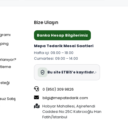
Bize Ulaşın
ogramı
Banka Hesap Bilgilerimiz
pping
Mepa Tedarik Mesai Saatleri
Hafta içi: 09.00 – 18.00
Cumartesi: 09.00 – 14.00
ırlanıyor?
etleme
›
Bu site ETBİS’e kayıtlıdır.
esteği
0 (850) 309 9826
bilgi@mepatedarik.com
suz Satış
i
Hobyar Mahallesi, Aşirefendi
Caddesi No:25C Katırcıoğlu Han
Fatih/İstanbul