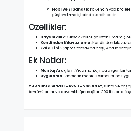
Hobi ve El Sanatları:
Kendin yap projeler
güçlendirme işlerinde tercih edilir.
Özellikler:
Dayanıklılık:
Yüksek kaliteli çelikten üretilmiş
Kendinden Kılavuzlama:
Kendinden kılavuzlama 
Kafa Tipi:
Çapraz tornavida başı, vida montajında
Ek Notlar:
Montaj Araçları:
Vida montajında uygun bir torn
Uygulama:
Vidaların montaj talimatlarına uygun
YHB Sunta Vidası - 6x50 - 200 Adet
, sunta ve ahşa
ömrünü artırır ve dayanıklılığını sağlar. 200 lik , orta öl