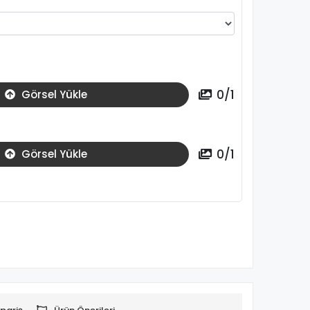
0
/
1
Görsel Yükle
0
/
1
Görsel Yükle