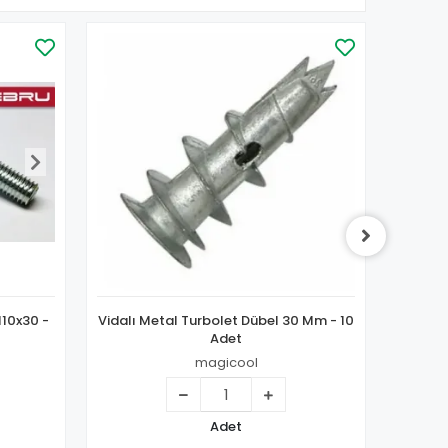
M10x30 -
Vidalı Metal Turbolet Dübel 30 Mm - 10
Altıge
Adet
magicool
Adet