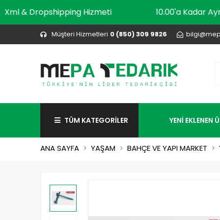
Xml & Dropshipping Hizmeti
10.00'a Ka
Müşteri Hizmetleri
0 (850) 309 9826
bilgi@mep
TÜM KATEGORİLER
YENİ EKLENEN 
ANA SAYFA
YAŞAM
BAHÇE VE YAPI MARKET