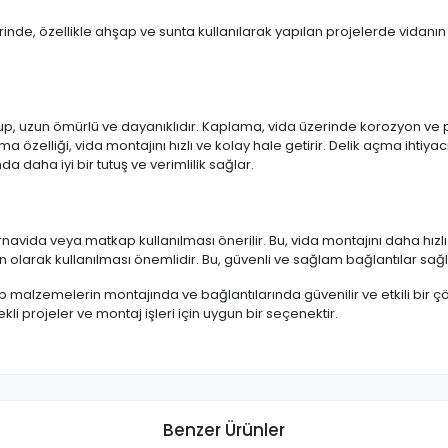
inde, özellikle ahşap ve sunta kullanılarak yapılan projelerde vidanın
 olup, uzun ömürlü ve dayanıklıdır. Kaplama, vida üzerinde korozyon v
özelliği, vida montajını hızlı ve kolay hale getirir. Delik açma ihtiyacı
 daha iyi bir tutuş ve verimlilik sağlar.
avida veya matkap kullanılması önerilir. Bu, vida montajını daha hızlı v
 olarak kullanılması önemlidir. Bu, güvenli ve sağlam bağlantılar sağl
p malzemelerin montajında ve bağlantılarında güvenilir ve etkili bir
çekli projeler ve montaj işleri için uygun bir seçenektir.
Benzer Ürünler