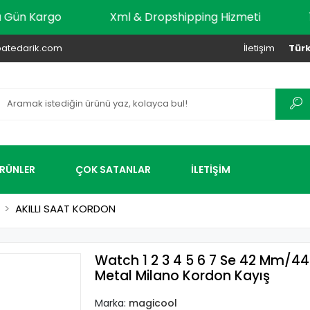
Aynı Gün Kargo
Xml & Dropshipping Hizmeti
atedarik.com
İletişim
Türk
ÜRÜNLER
ÇOK SATANLAR
İLETİŞİM
AKILLI SAAT KORDON
Watch 1 2 3 4 5 6 7 Se 42 Mm/
Metal Milano Kordon Kayış
Marka:
magicool