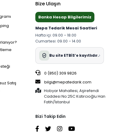
Bize Ulaşın
ogramı
Banka Hesap Bilgilerimiz
pping
Mepa Tedarik Mesai Saatleri
Hafta içi: 09.00 – 18.00
Cumartesi: 09.00 – 14.00
ırlanıyor?
etleme
›
Bu site ETBİS’e kayıtlıdır.
esteği
0 (850) 309 9826
bilgi@mepatedarik.com
suz Satış
i
Hobyar Mahallesi, Aşirefendi
Caddesi No:25C Katırcıoğlu Han
Fatih/İstanbul
Bizi Takip Edin