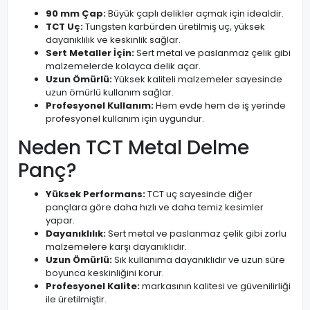
90 mm Çap:
Büyük çaplı delikler açmak için idealdir.
TCT Uç:
Tungsten karbürden üretilmiş uç, yüksek
dayanıklılık ve keskinlik sağlar.
Sert Metaller İçin:
Sert metal ve paslanmaz çelik gibi
malzemelerde kolayca delik açar.
Uzun Ömürlü:
Yüksek kaliteli malzemeler sayesinde
uzun ömürlü kullanım sağlar.
Profesyonel Kullanım:
Hem evde hem de iş yerinde
profesyonel kullanım için uygundur.
Neden TCT Metal Delme
Panç?
Yüksek Performans:
TCT uç sayesinde diğer
pançlara göre daha hızlı ve daha temiz kesimler
yapar.
Dayanıklılık:
Sert metal ve paslanmaz çelik gibi zorlu
malzemelere karşı dayanıklıdır.
Uzun Ömürlü:
Sık kullanıma dayanıklıdır ve uzun süre
boyunca keskinliğini korur.
Profesyonel Kalite:
markasının kalitesi ve güvenilirliği
ile üretilmiştir.