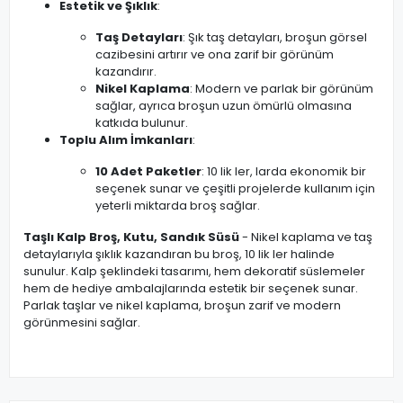
Estetik ve Şıklık
:
Taş Detayları
: Şık taş detayları, broşun görsel
cazibesini artırır ve ona zarif bir görünüm
kazandırır.
Nikel Kaplama
: Modern ve parlak bir görünüm
sağlar, ayrıca broşun uzun ömürlü olmasına
katkıda bulunur.
Toplu Alım İmkanları
:
10 Adet Paketler
: 10 lik ler, larda ekonomik bir
seçenek sunar ve çeşitli projelerde kullanım için
yeterli miktarda broş sağlar.
Taşlı Kalp Broş, Kutu, Sandık Süsü
- Nikel kaplama ve taş
detaylarıyla şıklık kazandıran bu broş, 10 lik ler halinde
sunulur. Kalp şeklindeki tasarımı, hem dekoratif süslemeler
hem de hediye ambalajlarında estetik bir seçenek sunar.
Parlak taşlar ve nikel kaplama, broşun zarif ve modern
görünmesini sağlar.