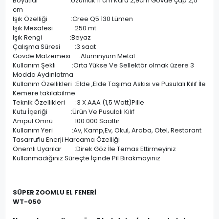
Boyutlar :Uzunluk 11 cm Kafa 2,9cm Gövde çap 2,5
cm
Işık Özelliği :Cree Q5 130 Lümen
Işık Mesafesi :250 mt
Işık Rengi :Beyaz
Çalışma Süresi :3 saat
Gövde Malzemesi :Alüminyum Metal
Kullanım Şekli :Orta Yükse Ve Sellektör olmak üzere 3
Modda Aydınlatma
Kullanım Özellikleri :Elde ,Elde Taşıma Askısı ve Pusulalı Kılıf İle
Kemere takılabilme
Teknik Özellikleri :3 X AAA (1,5 Watt)Pille
Kutu İçeriği :Ürün Ve Pusulalı Kılıf
Ampül Ömrü :100.000 Saattir
Kullanım Yeri :Av, Kamp,Ev, Okul, Araba, Otel, Restorant
Tasarruflu Enerji Harcama Özelliği
Önemli Uyarılar :Direk Göz İle Temas Ettirmeyiniz
Kullanmadığınız Süreçte İçinde Pil Bırakmayınız
SÜPER ZOOMLU EL FENERİ
WT-050