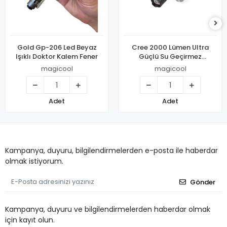
Gold Gp-206 Led Beyaz
Cree 2000 Lümen Ultra
Işıklı Doktor Kalem Fener
Güçlü Su Geçirmez
Alüminyum Zoom Özellikli
magicool
magicool
El Feneri
Adet
Adet
Kampanya, duyuru, bilgilendirmelerden e-posta ile haberdar
olmak istiyorum.
Gönder
Kampanya, duyuru ve bilgilendirmelerden haberdar olmak
için kayıt olun.