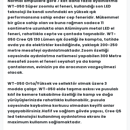
Normal ampullere göre 7 kat daha fazla aydınlatma
WT-050 Süper zoomlu el feneri, kullandığı son LED
teknoloji ile kendi sınıfındaki en yüksek ışık
performansına sahip ender cep feneridir. Mükemmel
bir güce sahip olan ve buna rağmen sadece 11
santimetre uzunlukta olan Alüminyum metal LED el
feneri, rahatlıkla cepte ve çantada taşınabilir. WT-
050 Cree Q5 130 Lümen ışık özelliği ile kampta, tatilde
avda ya da elektirkler kesildiğinde, yaklaşık 200-250
metre mesafeyi aydınlatmaktadır.Zoom özelliği
sayesinde aydınlatma netlemesi yapabilen 300 Metre
mesafeli zoom el feneri seyahat ya da kamp
çantalarının, evinizin ya da aracınızın vazgeçilmezi
olacak.
WT-050 Orta/Yüksek ve sellektör olmak üzere 3
modda çalışır. WT-050 elde taşıma askısı ve pusulalı
kılıf ile kemere takabilme özelliği ile kamp ve doğa
yürüyüşlerinizde rahatlıkla kullanabilir, pusula
sayesinde kaybolma korkusu olmadan keyifli anlar
yaşayabilirsiniz.Hafif ve sağlam gövde yapısı, Cree Q5
led teknolojisi kullanılmış aydınlatma ekranı ile
maximum kullanım sağlamaktadır.