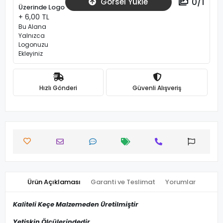
0
/
1
Görsel Yükle
Üzerinde Logo
+ 6,00 TL
Bu Alana
Yalnızca
Logonuzu
Ekleyiniz
Hızlı Gönderi
Güvenli Alışveriş
Ürün Açıklaması
Garanti ve Teslimat
Yorumlar
Kaliteli Keçe Malzemeden Üretilmiştir
Yetişkin Ölçülerindedir