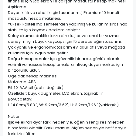
finans 10 için Lcd ekran ile çalışan masaüstü hesap makinesi
Açıklama:
Dayanıklılık ve rahatlık için tasarlanmış Premium 10 haneli
masaüstü hesap makinesi.
Yüksek kaliteli malzemelerden yapılmış ve kullanım sırasında
stabilite için kaymaz pedlere sahiptir.
Kolay okuma, daktilo tarzı retro tuşlar ve rahat bir yazma
deneyimi için büyük keycaps için 15 derece eğim tasarımı.
Çok yönlü ve ergonomik tasarım ev, okul, ofis veya mağaza
kullanımı için uygun hale getirir.
Doğru hesaplamalar için güvenilir bir araç, günlük olarak
verimli ve hassas hesaplamalara ihtiyaç duyan herkes için
bir zorunluluktur.
Öğe adı: hesap makinesi
Malzeme: ABS
Pil: 1 X AAA pil (dahil değildir)
Özellikler: büyük düğmeler, LCD ekran, taşınabilir
Boyut detay:
L: 14.8cm/5.83 ", W: 9.2cm/3.62", H: 3.2cm/1.26 "(yaklaşık.)
Notlar:
Işık ve ekran ayar farkı nedeniyle, öğenin rengi resimlerden
biraz farklı olabilir. Farklı manuel ölçüm nedeniyle hafif boyut
farkı izin lütfen.