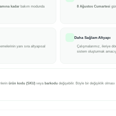
şamına kadar
bakım modunda
8 Ağustos Cumartesi
gün
Daha Sağlam Altyapı
emelerinin yanı sıra altyapısal
Çalışmalarımız, ileriye dö
sistem oluşturmak amacıy
nlerin
ürün kodu (SKU)
veya
barkodu
değişebilir. Böyle bir değişiklik olma