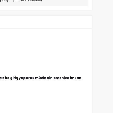
pariş
Ürün Önerileri
nız ile giriş yaparak müzik dinlemenize imkan