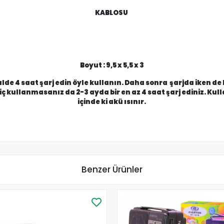
KABLOSU
Boyut : 9,5 x 5,5 x 3
alde 4 saat şarj edin öyle kullanın. Daha sonra şarjda iken de 
ç kullanmasanız da 2-3 ayda bir en az 4 saat şarj ediniz. 
içinde ki akü ısınır.
Benzer Ürünler