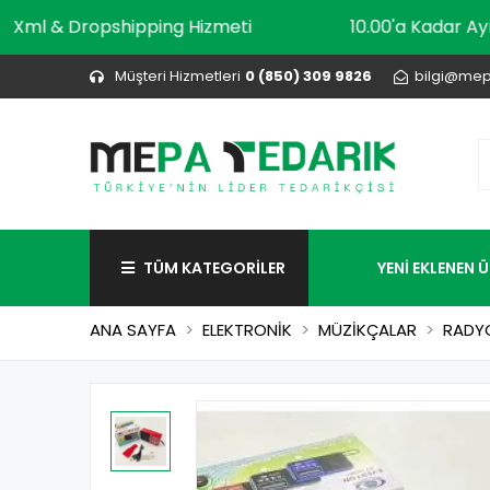
Xml & Dropshipping Hizmeti
10.00'a Ka
Müşteri Hizmetleri
0 (850) 309 9826
bilgi@mep
TÜM KATEGORİLER
YENİ EKLENEN 
ANA SAYFA
ELEKTRONİK
MÜZİKÇALAR
RADY