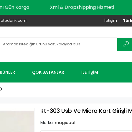
dar Aynı Gün Kargo
Xml & Dropshipping Hizmeti
atedarik.com
İletişim
Türk
ÜRÜNLER
ÇOK SATANLAR
İLETİŞİM
O
Rt-303 Usb Ve Micro Kart Girişli
Marka:
magicool