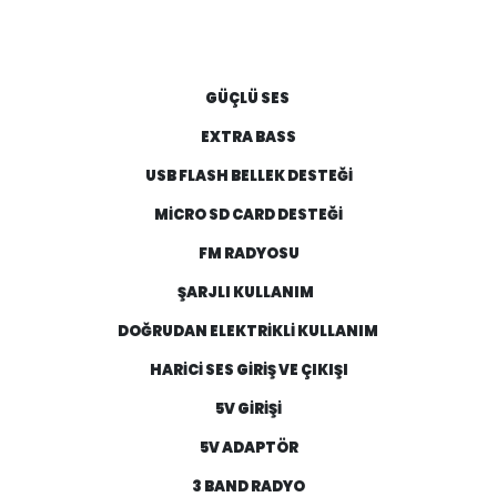
GÜÇLÜ SES
EXTRA BASS
USB FLASH BELLEK DESTEĞİ
MİCRO SD CARD DESTEĞİ
FM RADYOSU
ŞARJLI KULLANIM
DOĞRUDAN ELEKTRİKLİ KULLANIM
HARİCİ SES GİRİŞ VE ÇIKIŞI
5V GİRİŞİ
5V ADAPTÖR
3 BAND RADYO