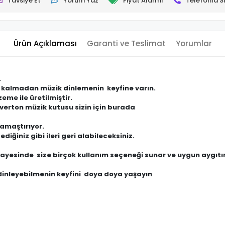
Tavsiye Et
Yorum Yaz
Fiyat Alarmı
Telefonla Si
Ürün Açıklaması
Garanti ve Teslimat
Yorumlar
.
ı kalmadan müzik dinlemenin keyfine varın.
eme ile üretilmiştir.
verton müzik kutusu sizin için burada
 kamaştırıyor.
diğiniz gibi ileri geri alabileceksiniz.
i sayesinde size birçok kullanım seçeneği sunar ve uygun aygıtı
ik dinleyebilmenin keyfini doya doya yaşayın