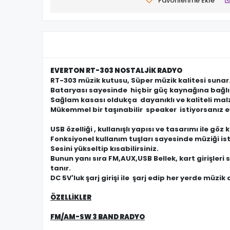
Favorilerime Ekle
EVERTON RT-303 NOSTALJİK RADYO
RT-303 müzik kutusu, Süper müzik kalitesi sunar
Bataryası sayesinde hiçbir güç kaynağına bağl
Sağlam kasası oldukça dayanıklı ve kaliteli malz
Mükemmel bir taşınabilir speaker istiyorsanız e
USB özelliği , kullanışlı yapısı ve tasarımı ile göz
Fonksiyonel kullanım tuşları sayesinde müziği iste
Sesini yükseltip kısabilirsiniz.
Bunun yanı sıra FM,AUX,USB Bellek, kart girişler
tanır.
DC 5V'luk şarj girişi ile şarj edip her yerde müz
ÖZELLİKLER
FM/AM-SW 3 BAND RADYO