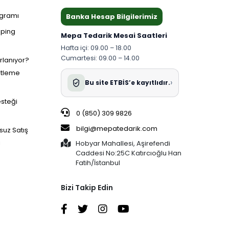
ogramı
Banka Hesap Bilgilerimiz
pping
Mepa Tedarik Mesai Saatleri
Hafta içi: 09.00 – 18.00
Cumartesi: 09.00 – 14.00
ırlanıyor?
etleme
›
Bu site ETBİS’e kayıtlıdır.
esteği
0 (850) 309 9826
bilgi@mepatedarik.com
suz Satış
i
Hobyar Mahallesi, Aşirefendi
Caddesi No:25C Katırcıoğlu Han
Fatih/İstanbul
Bizi Takip Edin