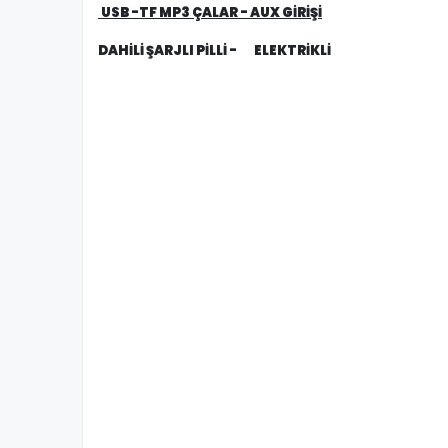
USB -TF MP3 ÇALAR - AUX GİRİŞİ
DAHİLİ ŞARJLI PİLLİ -
ELEKTRİKLİ