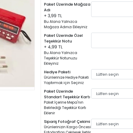
Paket Üzerinde Mağaza
Adı
+ 3,99 TL
Bu Alana Yalnızca
Mağaza Adınızı Ekleyiniz
Paket Üzerinde Özel
Teşekkür Notu
+ 4,99 TL
Bu Alana Yalnızca
Teşekkür Notunuzu
Ekleyiniz
Hediye Paketi
Ürünlerinize Hediye Paketi
Yaptırmak için Seçiniz
Paket Üzerinde
Standart Teşekkür Kartı
Paket İçerine Mepa'nın
Belirlediği Teşekkür Kartı
Eklenir
Sipariş Fotoğraf Çekimi
Ürünlerinizin Kargo Öncesi
Fotoğrafları Çekilerek İletilir