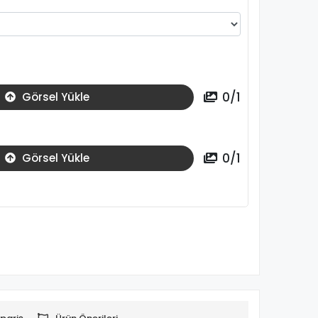
0
/
1
Görsel Yükle
0
/
1
Görsel Yükle