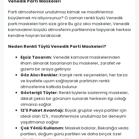
Venedik Parti Maskeleri
Parti atmosferinizi unutulmaz kılmak ve misafirlerinizi
büyülemek mi istiyorsunuz? O zaman renkli tüylü Venedik
parti maskeleri tam size göre Bu göz alıcı maskeler, Venedik
karnavalının büyülü atmosferini partilerinize taşıyarak herkesi
kendine hayran bırakacak.
Neden Renkli Tüylü Venedik Parti Maskeleri?
Eşsiz Tasarım:
Venedik karnaval maskelerinden
ilham alınarak tasarlanan bu maskeler, zarafet ve
gizemi bir araya getiriyor.
Göz Alıcı Renkler:
Karışık renk seçenekleri, her tarza
ve kıyafete uyum sağlayarak partinizin renkli
atmosferine katkıda bulunur.
Gösterişli Tüyler:
Renkli tüylerle süslenmiş maskeler,
dikkat çekici bir görünüm sunarak herkesin ilgi odağı
olmanızı sağlar.
12'li Paket Avantajı:
Büyük gruplar veya partiler için
ideal olan 12'li , misafirlerinize unutulmaz bir deneyim
yaşatmanızı sağlar.
Çok Yönlü Kullanım:
Maskeli balolar, Bekarlığa veda
partileri, doğum günü partileri ve daha birçok özel