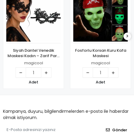
Siyah Dantel Venedik
Fosforlu Korsan Kuru Kafa
Maskesi Kadın – Zarif Parti
Maskesi
& Balo Maskesi 11 No
magicool
magicool
Adet
Adet
Kampanya, duyuru, bilgilendirmelerden e-posta ile haberdar
olmak istiyorum.
Gönder