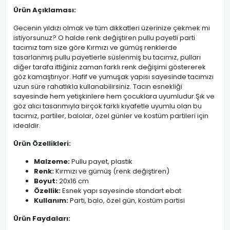
Ürün Açıklaması:
Gecenin yıldızı olmak ve tüm dikkatleri üzerinize çekmek mi
istiyorsunuz? O halde renk değiştiren pullu payetli parti
tacımız tam size göre Kırmızı ve gümüş renklerde
tasarlanmış pullu payetlerle süslenmiş bu tacımız, pulları
diğer tarafa ittiğiniz zaman farklı renk değişimi göstererek
göz kamaştırıyor. Hafif ve yumuşak yapısı sayesinde tacımızı
uzun süre rahatlıkla kullanabilirsiniz. Tacın esnekliği
sayesinde hem yetişkinlere hem çocuklara uyumludur.Şık ve
göz alıcı tasarımıyla birçok farklı kıyafetle uyumlu olan bu
tacımız, partiler, balolar, özel günler ve kostüm partileri için
idealdir.
Ürün Özellikleri:
Malzeme:
Pullu payet, plastik
Renk:
Kırmızı ve gümüş (renk değiştiren)
Boyut:
20x16 cm
Özellik:
Esnek yapı sayesinde standart ebat
Kullanım:
Parti, balo, özel gün, kostüm partisi
Ürün Faydaları: