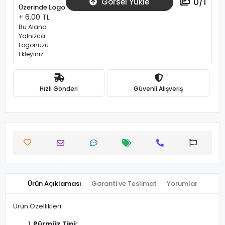
0
/
1
Görsel Yükle
Üzerinde Logo
+ 6,00 TL
Bu Alana
Yalnızca
Logonuzu
Ekleyiniz
Hızlı Gönderi
Güvenli Alışveriş
Ürün Açıklaması
Garanti ve Teslimat
Yorumlar
Ürün Özellikleri
Pürmüz Tipi: