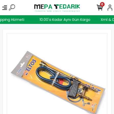
0
hipping Hizmeti
10.00'a Kadar Aynı Gün Kargo
Xml &