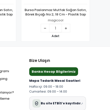
 Satırı,
Bursa Paslanmaz Mutfak Soğan Satırı,
Bursa 
stik Sap
Börek Bıçağı No:2, 18 Cm - Plastik Sap
Börek 
magicool
Adet
Bize Ulaşın
ogramı
Banka Hesap Bilgilerimiz
pping
Mepa Tedarik Mesai Saatleri
Hafta içi: 09.00 – 18.00
Cumartesi: 09.00 – 14.00
ırlanıyor?
etleme
›
Bu site ETBİS’e kayıtlıdır.