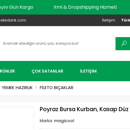
Kadar Aynı Gün Kargo
Xml & Dropshipping Hizmeti
atedarik.com
İletişim
Türk
ÜRÜNLER
ÇOK SATANLAR
İLETİŞİM
YEMEK HAZIRLIK
FİLETO BIÇAKLAR
Poyraz Bursa Kurban, Kasap Düz S
Marka:
magicool