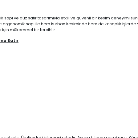
k sapı ve düz satır tasarımıyla etkili ve güvenli bir kesim deneyimi sun
i ve ergonomik sapı ile hem kurban kesiminde hem de kasaplık işlerde
 için mükemmel bir tercihtir.
ma Satır
 sahiptir. Üretimdeki bilemesi ortadır. Ayrıca bileme gerekmez. Körel