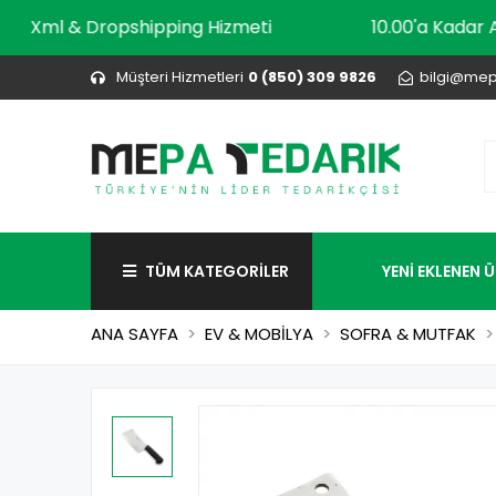
o
Xml & Dropshipping Hizmeti
10.00'a 
Müşteri Hizmetleri
0 (850) 309 9826
bilgi@mep
TÜM KATEGORİLER
YENİ EKLENEN 
ANA SAYFA
EV & MOBİLYA
SOFRA & MUTFAK