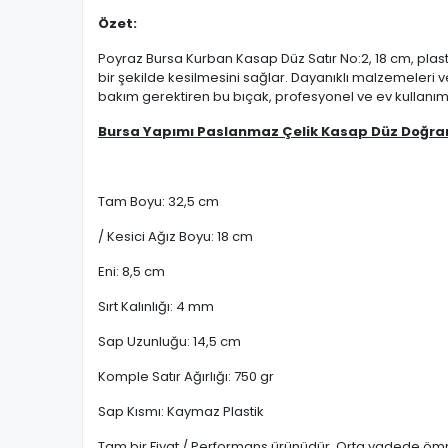
Özet:
Poyraz Bursa Kurban Kasap Düz Satır No:2, 18 cm, plasti
bir şekilde kesilmesini sağlar. Dayanıklı malzemeler
bakım gerektiren bu bıçak, profesyonel ve ev kullanımı
Bursa Yapımı Paslanmaz Çelik Kasap Düz Doğra
Tam Boyu: 32,5 cm
/ Kesici Ağız Boyu: 18 cm
Eni: 8,5 cm
Sırt Kalınlığı: 4 mm
Sap Uzunluğu: 14,5 cm
Komple Satır Ağırlığı: 750 gr
Sap Kısmı: Kaymaz Plastik
Tam bir Fiyat / Performans ürünüdür. Orta vadede ömre