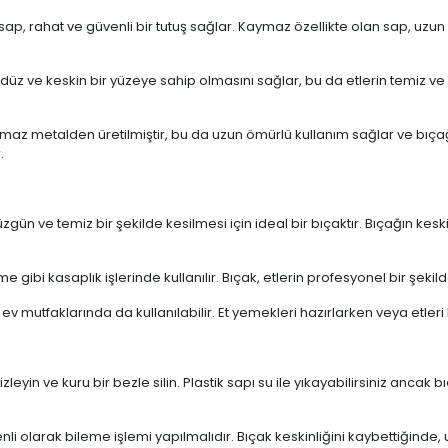
p, rahat ve güvenli bir tutuş sağlar. Kaymaz özellikte olan sap, uzun 
 düz ve keskin bir yüzeye sahip olmasını sağlar, bu da etlerin temiz v
maz metalden üretilmiştir, bu da uzun ömürlü kullanım sağlar ve bıçağın
.
zgün ve temiz bir şekilde kesilmesi için ideal bir bıçaktır. Bıçağın ke
gibi kasaplık işlerinde kullanılır. Bıçak, etlerin profesyonel bir şekil
v mutfaklarında da kullanılabilir. Et yemekleri hazırlarken veya etler
yin ve kuru bir bezle silin. Plastik sapı su ile yıkayabilirsiniz ancak
li olarak bileme işlemi yapılmalıdır. Bıçak keskinliğini kaybettiğinde, u