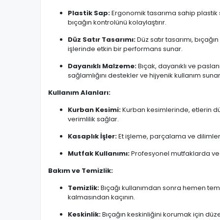
Plastik Sap:
Ergonomik tasarıma sahip plastik sa
bıçağın kontrolünü kolaylaştırır.
Düz Satır Tasarımı:
Düz satır tasarımı, bıçağın
işlerinde etkin bir performans sunar.
Dayanıklı Malzeme:
Bıçak, dayanıklı ve paslan
sağlamlığını destekler ve hijyenik kullanım sunar
Kullanım Alanları:
Kurban Kesimi:
Kurban kesimlerinde, etlerin dü
verimlilik sağlar.
Kasaplık İşler:
Et işleme, parçalama ve dilimleme 
Mutfak Kullanımı:
Profesyonel mutfaklarda ve e
Bakım ve Temizlik:
Temizlik:
Bıçağı kullanımdan sonra hemen temizle
kalmasından kaçının.
Keskinlik:
Bıçağın keskinliğini korumak için düzen