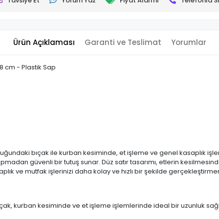
Tavsiye Et
Yorum Yaz
Fiyat Alarmı
Telefonla Si
Ürün Açıklaması
Garanti ve Teslimat
Yorumlar
8 cm - Plastik Sap
uğundaki bıçak ile kurban kesiminde, et işleme ve genel kasaplık işl
dan güvenli bir tutuş sunar. Düz satır tasarımı, etlerin kesilmesinde
aplık ve mutfak işlerinizi daha kolay ve hızlı bir şekilde gerçekleştirme
ak, kurban kesiminde ve et işleme işlemlerinde ideal bir uzunluk sağla