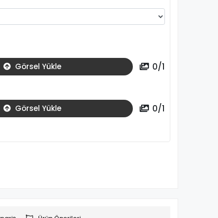
0
/
1
Görsel Yükle
0
/
1
Görsel Yükle