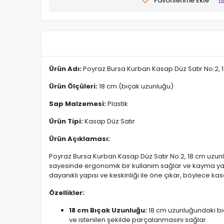
Favorilerime Ekle
Ürün Adı:
Poyraz Bursa Kurban Kasap Düz Satır No:2, 1
Ürün Ölçüleri:
18 cm (bıçak uzunluğu)
Sap Malzemesi:
Plastik
Ürün Tipi:
Kasap Düz Satır
Ürün Açıklaması:
Poyraz Bursa Kurban Kasap Düz Satır No:2, 18 cm uzunl
sayesinde ergonomik bir kullanım sağlar ve kayma yapma
dayanıklı yapısı ve keskinliği ile öne çıkar, böylece kas
Özellikler:
18 cm Bıçak Uzunluğu:
18 cm uzunluğundaki bıç
ve istenilen şekilde parçalanmasını sağlar.