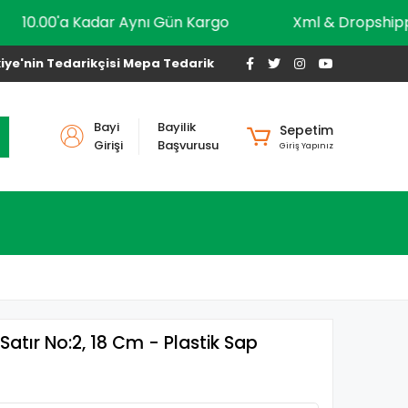
10.00'a Kadar Aynı Gün Kargo
Xml & Dro
iye'nin Tedarikçisi Mepa Tedarik
Bayi
Bayilik
Sepetim
Girişi
Başvurusu
Giriş Yapınız
atır No:2, 18 Cm - Plastik Sap