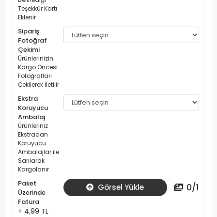
Teşekkür Kartı
Eklenir
Sipariş
Fotoğraf
Çekimi
Ürünlerinizin
Kargo Öncesi
Fotoğrafları
Çekilerek İletilir
Ekstra
Koruyucu
Ambalaj
Ürünleriniz
Ekstradan
Koruyucu
Ambalajlar ile
Sarılarak
Kargolanır
Paket
0
/
1
Görsel Yükle
Üzerinde
Fatura
+ 4,99 TL