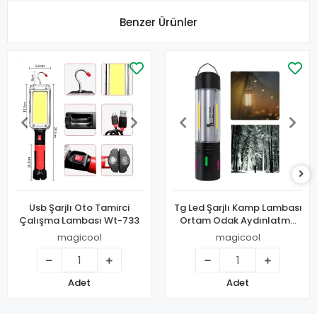
Benzer Ürünler
Usb Şarjlı Oto Tamirci
Tg Led Şarjlı Kamp Lambası
Çalışma Lambası Wt-733
Ortam Odak Aydınlatma
Wt-736
magicool
magicool
Adet
Adet