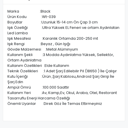
Marka :Black
Ürün Kodu :Wt-039
Boyutlar :Uzunluk 15-14 cm Ön Çap 3 cm
Işık Özelliği :Ultra Yüksek EL Feneri ve ortam Aydınlatan
Led Lamba
Işık Mesafesi :Karanlık Ortamda 200-250 mt
Işık Rengi :Beyaz , Gün Işığı
Gövde Malzemesi :Metal Alüminyum
Kullanım Şekli :3 Modda Aydınlatma Yüksek, Sellektör,
Ortam Aydınlatma
Kullanım Özellikleri :Elde Kullanım
Teknik Özellikleri :1 Adet Şarj Edilebilir Pil (18650 ) İle Çalışır
Kutu İçeriği :Ürün ,Şarj Kablosu,Android Şarj Girişi İle
Şarj Edin
Ampül Ömrü :100.000 Saattir
Kullanım Yeri :Av, Kamp,Ev, Okul, Araba, Otel, Restorant
Tasarruflu Enerji Harcama Özelliği
Önemli Uyarılar :Direk Göz İle Temas Ettirmeyiniz