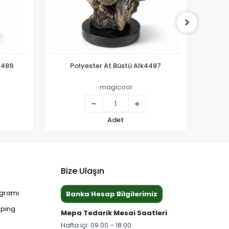
4489
Polyester At Büstü Alk4487
Özel
magicool
Adet
Bize Ulaşın
ogramı
Banka Hesap Bilgilerimiz
pping
Mepa Tedarik Mesai Saatleri
Hafta içi: 09.00 – 18.00