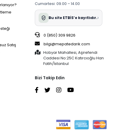
Cumartesi: 09.00 – 14.00
ırlanıyor?
etleme
›
Bu site ETBİS’e kayıtlıdır.
esteği
0 (850) 309 9826
bilgi@mepatedarik.com
suz Satış
i
Hobyar Mahallesi, Aşirefendi
Caddesi No:25C Katırcıoğlu Han
Fatih/İstanbul
Bizi Takip Edin