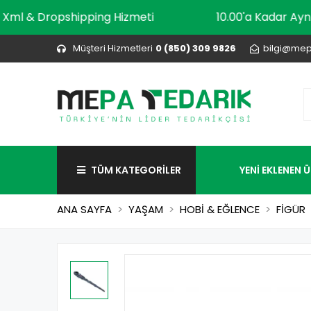
Xml & Dropshipping Hizmeti
10.00'a Kada
Müşteri Hizmetleri
0 (850) 309 9826
bilgi@mep
TÜM KATEGORİLER
YENİ EKLENEN 
ANA SAYFA
YAŞAM
HOBİ & EĞLENCE
FİGÜR