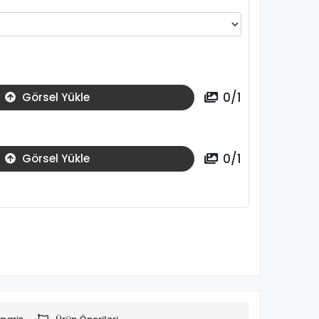
0
/
1
Görsel Yükle
0
/
1
Görsel Yükle