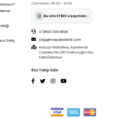
Cumartesi: 09.00 – 14.00
ırlanıyor?
etleme
›
Bu site ETBİS’e kayıtlıdır.
esteği
0 (850) 309 9826
bilgi@mepatedarik.com
suz Satış
i
Hobyar Mahallesi, Aşirefendi
Caddesi No:25C Katırcıoğlu Han
Fatih/İstanbul
Bizi Takip Edin