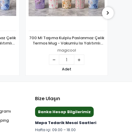
az Çelik
700 Ml Taşıma Kulplu Paslanmaz Çelik
700 Ml
lıtımlı
Termos Mug - Vakumlu Isı Yalıtımlı
Termo
Bardak Alk4629
magicool
Adet
Bize Ulaşın
ogramı
Banka Hesap Bilgilerimiz
pping
Mepa Tedarik Mesai Saatleri
Hafta içi: 09.00 – 18.00