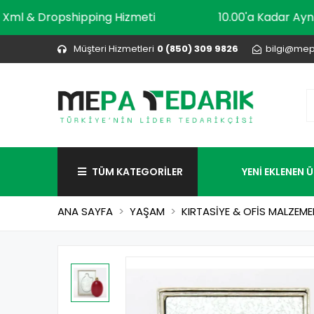
Xml & Dropshipping Hizmeti
10.00'a Kada
Müşteri Hizmetleri
0 (850) 309 9826
bilgi@mep
TÜM KATEGORİLER
YENİ EKLENEN 
ANA SAYFA
YAŞAM
KIRTASİYE & OFİS MALZEME