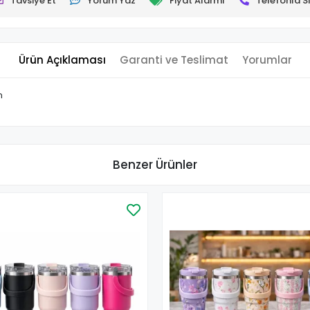
Tavsiye Et
Yorum Yaz
Fiyat Alarmı
Telefonla Si
Ürün Açıklaması
Garanti ve Teslimat
Yorumlar
m
Benzer Ürünler