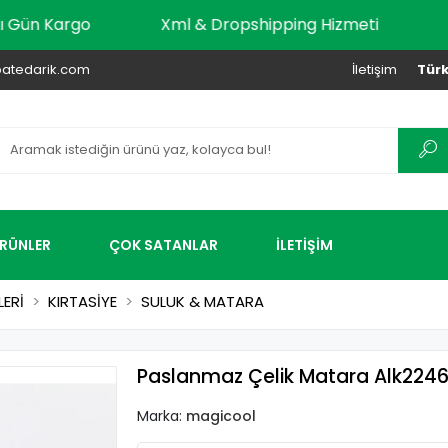
r Aynı Gün Kargo
Xml & Dropshipping Hizmeti
atedarik.com
İletişim
Türk
ÜRÜNLER
ÇOK SATANLAR
İLETİŞİM
LERİ
KIRTASİYE
SULUK & MATARA
Paslanmaz Çelik Matara Alk224
Marka:
magicool