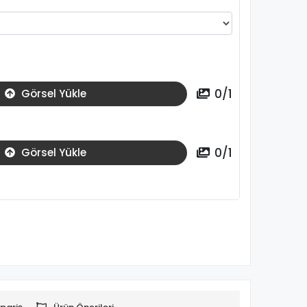
0
/
1
Görsel Yükle
0
/
1
Görsel Yükle