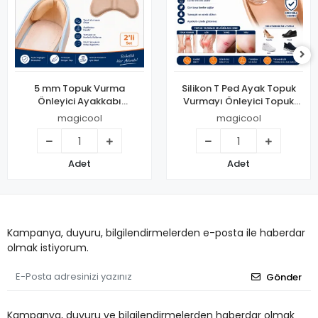
5 mm Topuk Vurma
Silikon T Ped Ayak Topuk
Önleyici Ayakkabı
Vurmayı Önleyici Topuk
Daraltma Pedi
Koruyucu
magicool
magicool
2&amp;#39;li Set
Adet
Adet
Kampanya, duyuru, bilgilendirmelerden e-posta ile haberdar
olmak istiyorum.
Gönder
Kampanya, duyuru ve bilgilendirmelerden haberdar olmak