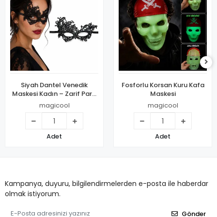
Siyah Dantel Venedik
Fosforlu Korsan Kuru Kafa
Maskesi Kadın – Zarif Parti
Maskesi
& Balo Maskesi 11 No
magicool
magicool
Adet
Adet
Kampanya, duyuru, bilgilendirmelerden e-posta ile haberdar
olmak istiyorum.
Gönder