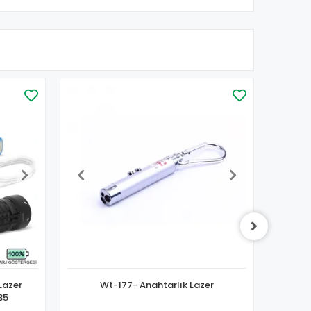
Lazer
Wt-177- Anahtarlık Lazer
15.0
 Wt-735