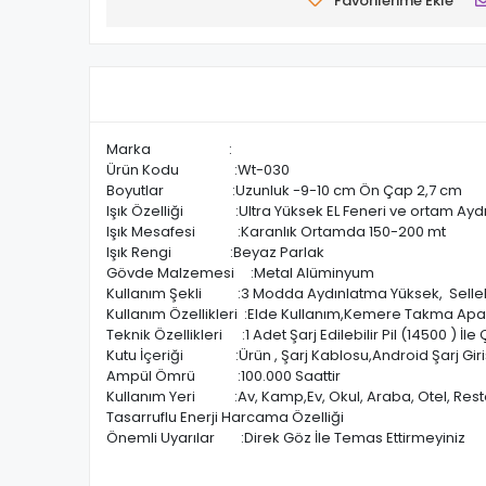
Favorilerime Ekle
Marka :
Ürün Kodu :Wt-030
Boyutlar :Uzunluk -9-10 cm Ön Çap 2,7 cm
Işık Özelliği :Ultra Yüksek EL Feneri ve ortam Ayd
Işık Mesafesi :Karanlık Ortamda 150-200 mt
Işık Rengi :Beyaz Parlak
Gövde Malzemesi :Metal Alüminyum
Kullanım Şekli :3 Modda Aydınlatma Yüksek, Sellek
Kullanım Özellikleri :Elde Kullanım,Kemere Takma Apar
Teknik Özellikleri :1 Adet Şarj Edilebilir Pil (14500 ) İle Ç
Kutu İçeriği :Ürün , Şarj Kablosu,Android Şarj Girişi
Ampül Ömrü :100.000 Saattir
Kullanım Yeri :Av, Kamp,Ev, Okul, Araba, Otel, Rest
Tasarruflu Enerji Harcama Özelliği
Önemli Uyarılar :Direk Göz İle Temas Ettirmeyiniz