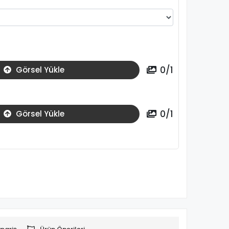
0
/
1
Görsel Yükle
0
/
1
Görsel Yükle