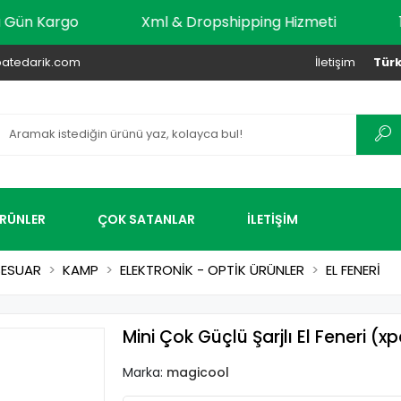
r Aynı Gün Kargo
Xml & Dropshipping Hizmeti
atedarik.com
İletişim
Türk
ÜRÜNLER
ÇOK SATANLAR
İLETİŞİM
SESUAR
KAMP
ELEKTRONİK - OPTİK ÜRÜNLER
EL FENERİ
Mini Çok Güçlü Şarjlı El Feneri 
Marka:
magicool