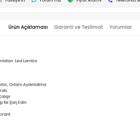
Tavsiye Et
Yorum Yaz
Fiyat Alarmı
Telefonla Si
Ürün Açıklaması
Garanti ve Teslimat
Yorumlar
ınlatan Led Lamba
tör, Ortam Aydınlatma
atı,
alışır
 İle Şarj Edin
orant