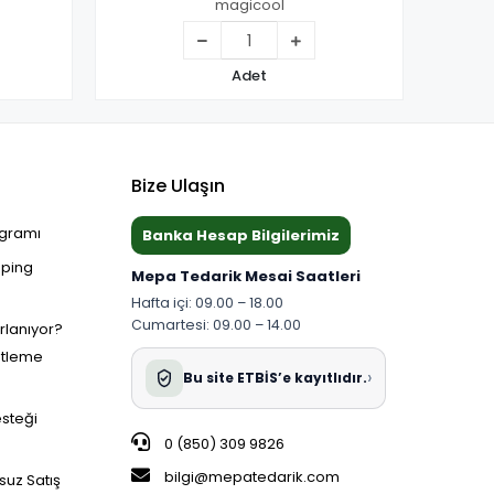
magicool
Adet
Bize Ulaşın
ogramı
Banka Hesap Bilgilerimiz
pping
Mepa Tedarik Mesai Saatleri
Hafta içi: 09.00 – 18.00
Cumartesi: 09.00 – 14.00
ırlanıyor?
etleme
›
Bu site ETBİS’e kayıtlıdır.
esteği
0 (850) 309 9826
bilgi@mepatedarik.com
suz Satış