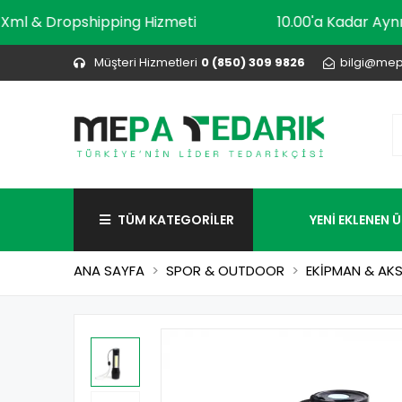
Xml & Dropshipping Hizmeti
10.00'a Kada
Müşteri Hizmetleri
0 (850) 309 9826
bilgi@mep
TÜM KATEGORİLER
YENİ EKLENEN 
ANA SAYFA
SPOR & OUTDOOR
EKİPMAN & AK