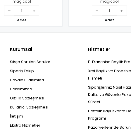
magicool
magicool
Adet
Adet
Kurumsal
Hizmetler
Sıkça Sorulan Sorular
E-Franchise Bayilik Pr
Sipariş Takip
Xml Bayilik ve Dropshi
Hizmeti
Havale Bildirimleri
Siparişleriniz Nasıl Haz
Hakkımızda
Kalite ve Güvenle Pak
Gizlilik Sözleşmesi
Süreci
Kullanıcı Sözleşmesi
Haftalık Bayi İskonto D
İletişim
Programı
Ekstra Hizmetler
Pazaryerlerinde Sorun