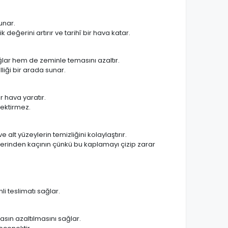
unar.
eğerini artırır ve tarihî bir hava katar.
lar hem de zeminle temasını azaltır.
lliği bir arada sunar.
r hava yaratır.
rektirmez.
alt yüzeylerin temizliğini kolaylaştırır.
elerinden kaçının çünkü bu kaplamayı çizip zarar
i teslimatı sağlar.
sın azaltılmasını sağlar.