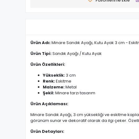
Favorilerime Ekle
Ürün Adı:
Minare Sandık Ayağı, Kutu Ayak 3 cm - Eski
Ürün Tipi:
Sandık Ayağı / Kutu Ayak
Ürün Özellikleri:
Yükseklik:
3 cm
Renk:
Eskitme
Malzeme:
Metal
Şekil:
Minare tarzı tasarım
Ürün Açıklaması:
Minare Sandık Ayağı, 3 cm yüksekliği ve eskitme kaplamas
görünüm sunar ve dekoratif olarak da ilgi çeker. Özelli
Ürün Detayları: