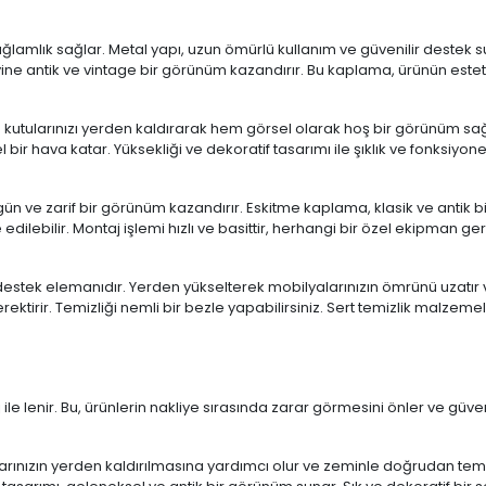
ağlamlık sağlar. Metal yapı, uzun ömürlü kullanım ve güvenilir destek s
 antik ve vintage bir görünüm kazandırır. Bu kaplama, ürünün estetik d
 kutularınızı yerden kaldırarak hem görsel olarak hoş bir görünüm sağ
bir hava katar. Yüksekliği ve dekoratif tasarımı ile şıklık ve fonksiyone
ün ve zarif bir görünüm kazandırır. Eskitme kaplama, klasik ve antik bi
edilebilir. Montaj işlemi hızlı ve basittir, herhangi bir özel ekipman ge
 destek elemanıdır. Yerden yükselterek mobilyalarınızın ömrünü uzatır ve 
tirir. Temizliği nemli bir bezle yapabilirsiniz. Sert temizlik malzem
e lenir. Bu, ürünlerin nakliye sırasında zarar görmesini önler ve güvenl
arınızın yerden kaldırılmasına yardımcı olur ve zeminle doğrudan tema