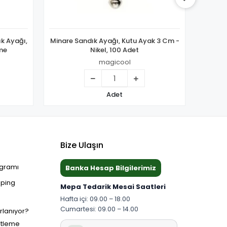
k Ayağı,
Minare Sandık Ayağı, Kutu Ayak 3 Cm -
Minar
tme
Nikel, 100 Adet
magicool
Adet
Bize Ulaşın
ogramı
Banka Hesap Bilgilerimiz
pping
Mepa Tedarik Mesai Saatleri
Hafta içi: 09.00 – 18.00
Cumartesi: 09.00 – 14.00
ırlanıyor?
etleme