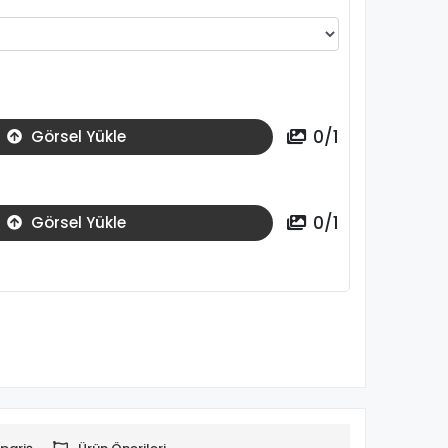
0
/
1
Görsel Yükle
0
/
1
Görsel Yükle