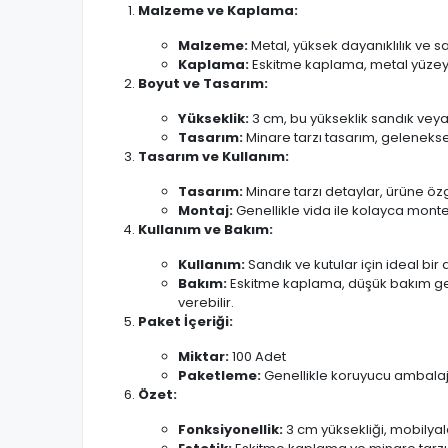
Malzeme ve Kaplama:
Malzeme:
Metal, yüksek dayanıklılık ve s
Kaplama:
Eskitme kaplama, metal yüzeyine
Boyut ve Tasarım:
Yükseklik:
3 cm, bu yükseklik sandık veya
Tasarım:
Minare tarzı tasarım, geleneksel 
Tasarım ve Kullanım:
Tasarım:
Minare tarzı detaylar, ürüne özg
Montaj:
Genellikle vida ile kolayca monte 
Kullanım ve Bakım:
Kullanım:
Sandık ve kutular için ideal bir
Bakım:
Eskitme kaplama, düşük bakım gerek
verebilir.
Paket İçeriği:
Miktar:
100 Adet
Paketleme:
Genellikle koruyucu ambalaj il
Özet:
Fonksiyonellik:
3 cm yüksekliği, mobilyal