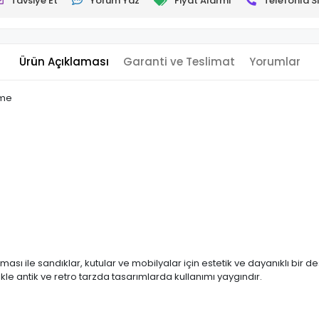
Tavsiye Et
Yorum Yaz
Fiyat Alarmı
Telefonla Si
Ürün Açıklaması
Garanti ve Teslimat
Yorumlar
tme
ı ile sandıklar, kutular ve mobilyalar için estetik ve dayanıklı bir de
kle antik ve retro tarzda tasarımlarda kullanımı yaygındır.