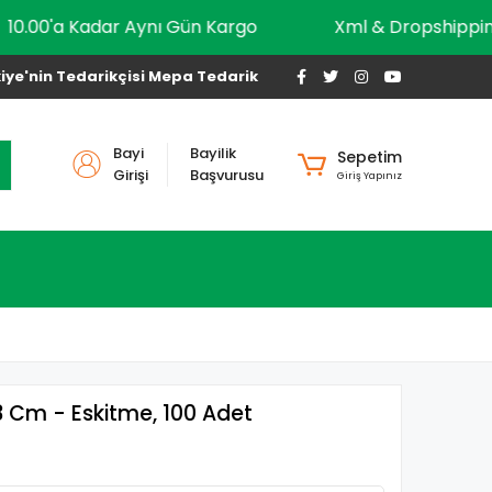
10.00'a Kadar Aynı Gün Kargo
Xml & Dropsh
iye'nin Tedarikçisi Mepa Tedarik
Bayi
Bayilik
Sepetim
Girişi
Başvurusu
Giriş Yapınız
3 Cm - Eskitme, 100 Adet