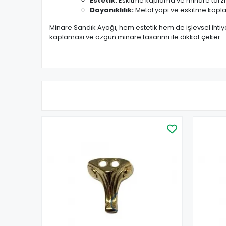
Estetik:
Eskitme kaplama ve minare tarzı t
Dayanıklılık:
Metal yapı ve eskitme kapl
Minare Sandık Ayağı, hem estetik hem de işlevsel ihtiya
kaplaması ve özgün minare tasarımı ile dikkat çeker.