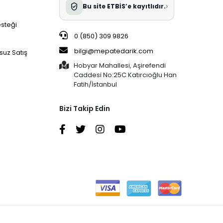
›
Bu site ETBİS’e kayıtlıdır.
esteği
0 (850) 309 9826
bilgi@mepatedarik.com
suz Satış
i
Hobyar Mahallesi, Aşirefendi
Caddesi No:25C Katırcıoğlu Han
Fatih/İstanbul
Bizi Takip Edin