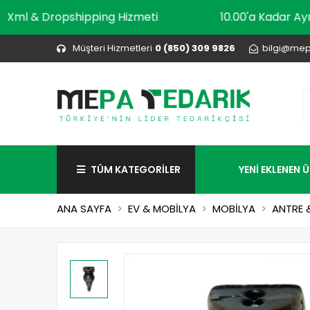
Xml & Dropshipping Hizmeti
10.00'a Ka
Müşteri Hizmetleri
0 (850) 309 9826
bilgi@mep
TÜM KATEGORİLER
YENİ EKLENEN 
ANA SAYFA
EV & MOBİLYA
MOBİLYA
ANTRE 