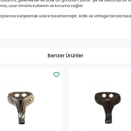
asarımı, geleneksel ve antik bir görünüm sunar. Şık ve dekoratif bir s
ama, uzun ömürlü kullanım ve koruma sağlar.
çlarınızı karşılamak üzere tasarlanmıştır. Antik ve vintage tarzda tasar
Benzer Ürünler