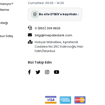
Cumartesi: 09.00 – 14.00
ırlanıyor?
etleme
›
Bu site ETBİS’e kayıtlıdır.
esteği
0 (850) 309 9826
bilgi@mepatedarik.com
suz Satış
i
Hobyar Mahallesi, Aşirefendi
Caddesi No:25C Katırcıoğlu Han
Fatih/İstanbul
Bizi Takip Edin