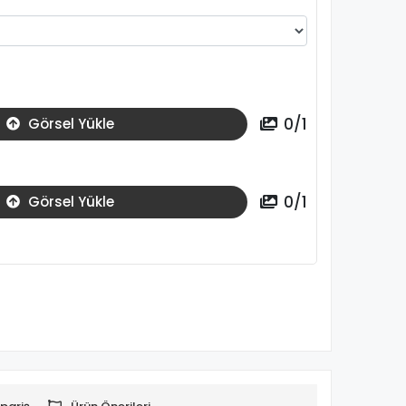
0
/
1
Görsel Yükle
0
/
1
Görsel Yükle