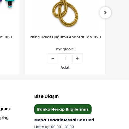
o:1063
Pirinç Halat Düğümü Anahtarlık Nı029
Pirin
magicool
Adet
Bize Ulaşın
ogramı
Banka Hesap Bilgilerimiz
pping
Mepa Tedarik Mesai Saatleri
Hafta içi: 09.00 – 18.00