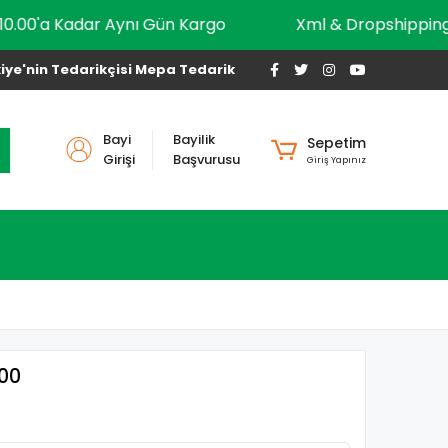
10.00'a Kadar Aynı Gün Kargo
Xml & Dropship
iye'nin Tedarikçisi Mepa Tedarik
Bayi
Bayilik
Sepetim
Girişi
Başvurusu
Giriş Yapınız
200