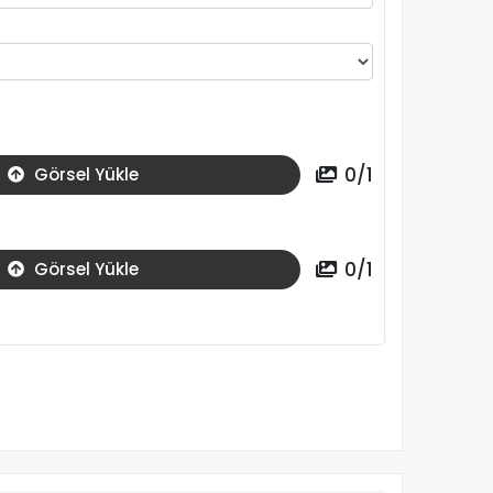
0
/
1
Görsel Yükle
0
/
1
Görsel Yükle