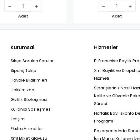
Adet
Adet
Kurumsal
Hizmetler
Sıkça Sorulan Sorular
E-Franchise Bayilik Pr
Sipariş Takip
Xml Bayilik ve Dropshi
Hizmeti
Havale Bildirimleri
Siparişleriniz Nasıl Haz
Hakkımızda
Kalite ve Güvenle Pak
Gizlilik Sözleşmesi
Süreci
Kullanıcı Sözleşmesi
Haftalık Bayi İskonto D
İletişim
Programı
Ekstra Hizmetler
Pazaryerlerinde Sorun
Xml Etiket Kılavuzu
İçin Marka Kullanım İzn