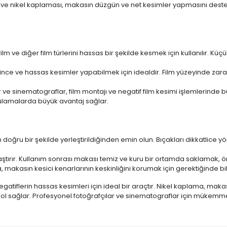
iği ve nikel kaplaması, makasın düzgün ve net kesimler yapmasını deste
film ve diğer film türlerini hassas bir şekilde kesmek için kullanılır. K
n, ince ve hassas kesimler yapabilmek için idealdir. Film yüzeyinde zar
ar ve sinematograflar, film montajı ve negatif film kesimi işlemlerinde 
gulamalarda büyük avantaj sağlar.
in doğru bir şekilde yerleştirildiğinden emin olun. Bıçakları dikkatlice
ştırır. Kullanım sonrası makası temiz ve kuru bir ortamda saklamak, ö
a, makasın kesici kenarlarının keskinliğini korumak için gerektiğinde bi
negatiflerin hassas kesimleri için ideal bir araçtır. Nikel kaplama, makasın
rol sağlar. Profesyonel fotoğrafçılar ve sinematograflar için mükemme