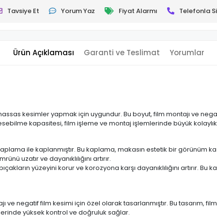
Tavsiye Et
Yorum Yaz
Fiyat Alarmı
Telefonla Si
Ürün Açıklaması
Garanti ve Teslimat
Yorumlar
 hassas kesimler yapmak için uygundur. Bu boyut, film montajı ve negati
esebilme kapasitesi, film işleme ve montaj işlemlerinde büyük kolaylık
el kaplama ile kaplanmıştır. Bu kaplama, makasın estetik bir görünü
ünü uzatır ve dayanıklılığını artırır.
bıçakların yüzeyini korur ve korozyona karşı dayanıklılığını artırır. Bu
jı ve negatif film kesimi için özel olarak tasarlanmıştır. Bu tasarım, f
erinde yüksek kontrol ve doğruluk sağlar.