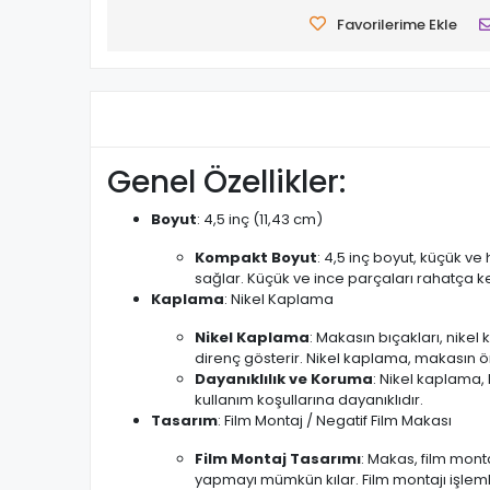
Favorilerime Ekle
Genel Özellikler:
Boyut
: 4,5 inç (11,43 cm)
Kompakt Boyut
: 4,5 inç boyut, küçük ve
sağlar. Küçük ve ince parçaları rahatça k
Kaplama
: Nikel Kaplama
Nikel Kaplama
: Makasın bıçakları, nik
direnç gösterir. Nikel kaplama, makasın ömr
Dayanıklılık ve Koruma
: Nikel kaplama, 
kullanım koşullarına dayanıklıdır.
Tasarım
: Film Montaj / Negatif Film Makası
Film Montaj Tasarımı
: Makas, film monta
yapmayı mümkün kılar. Film montajı işleml