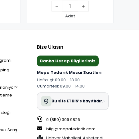
Adet
Bize Ulaşın
ogramı
Banka Hesap Bilgilerimiz
pping
Mepa Tedarik Mesai Saatleri
Hafta içi: 09.00 – 18.00
Cumartesi: 09.00 – 14.00
ırlanıyor?
etleme
›
Bu site ETBİS’e kayıtlıdır.
esteği
0 (850) 309 9826
bilgi@mepatedarik.com
suz Satış
i
Hobyar Mahallesi, Aşirefendi