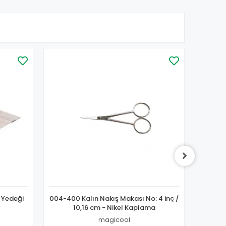
 Yedeği
004-400 Kalın Nakış Makası No: 4 inç /
003-400
10,16 cm - Nikel Kaplama
magicool