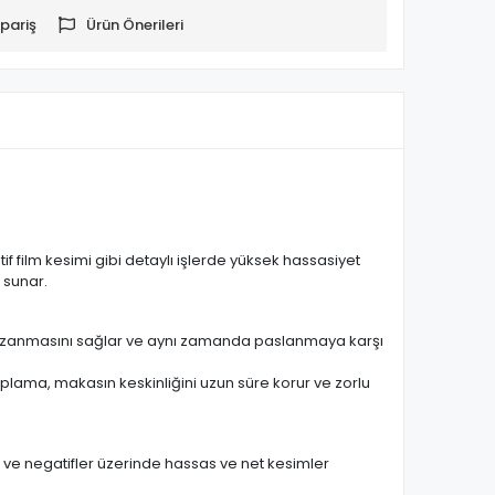
pariş
Ürün Önerileri
f film kesimi gibi detaylı işlerde yüksek hassasiyet
 sunar.
m kazanmasını sağlar ve aynı zamanda paslanmaya karşı
 kaplama, makasın keskinliğini uzun süre korur ve zorlu
ilm ve negatifler üzerinde hassas ve net kesimler