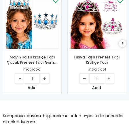
Mavi Yıldızlı Kraliçe Tacı
Fuşya Taşlı Prenses Tacı
Çocuk Prenses Tacı Gümüş
Kraliçe Tacı
Renk
magicool
magicool
Adet
Adet
Kampanya, duyuru, bilgilendirmelerden e-posta ile haberdar
olmak istiyorum.