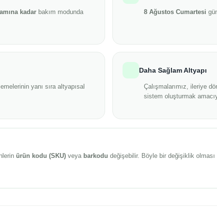
şamına kadar
bakım modunda
8 Ağustos Cumartesi
gün
Daha Sağlam Altyapı
emelerinin yanı sıra altyapısal
Çalışmalarımız, ileriye dö
sistem oluşturmak amacıy
nlerin
ürün kodu (SKU)
veya
barkodu
değişebilir. Böyle bir değişiklik olma