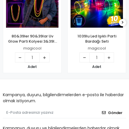
80&39ler 90&39lar Uv
1039lu Led Işıklı Parti
Glow Parti Kolyesi 3&39lü
Bardağı Seti
Set
magicool
magicool
Adet
Adet
Kampanya, duyuru, bilgilendirmelerden e-posta ile haberdar
olmak istiyorum.
Gönder
Kampanya, duyuru ve bilgilendirmelerden haberdar olmak