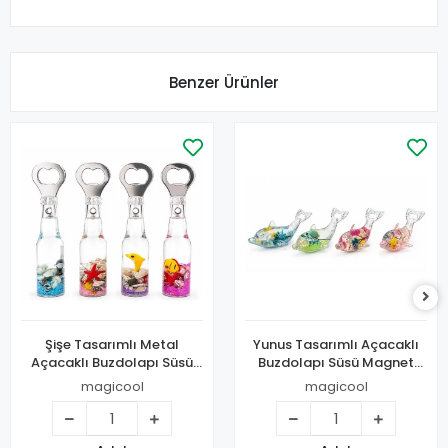
Benzer Ürünler
Şişe Tasarımlı Metal
Yunus Tasarımlı Açacaklı
Açacaklı Buzdolapı Süsü
Buzdolapı Süsü Magnet
Magnet Alk5269
Alk5332
magicool
magicool