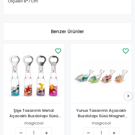
Ölçüleri 8*7 Cm
Benzer Ürünler
Şişe Tasarımlı Metal
Yunus Tasarımlı Açacaklı
Açacaklı Buzdolapı Süsü
Buzdolapı Süsü Magnet
Magnet Alk5269
Alk5332
magicool
magicool