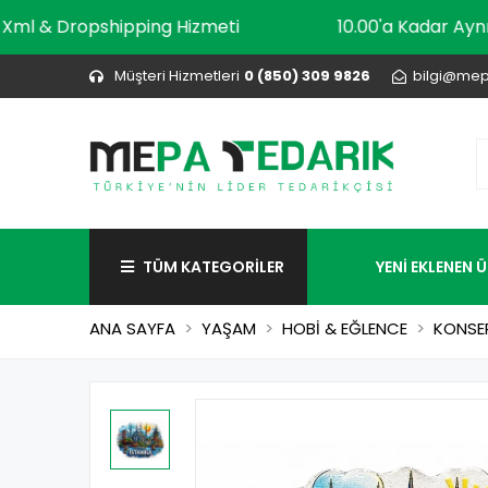
Xml & Dropshipping Hizmeti
10.00'a Kada
Müşteri Hizmetleri
0 (850) 309 9826
bilgi@mep
TÜM KATEGORİLER
YENİ EKLENEN 
ANA SAYFA
YAŞAM
HOBİ & EĞLENCE
KONSEP