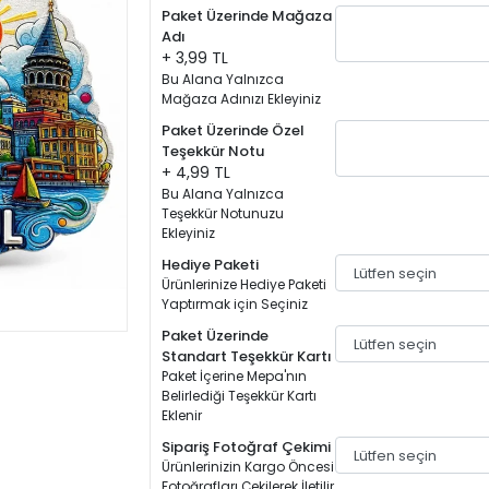
Paket Üzerinde Mağaza
Adı
+ 3,99 TL
Bu Alana Yalnızca
Mağaza Adınızı Ekleyiniz
Paket Üzerinde Özel
Teşekkür Notu
+ 4,99 TL
Bu Alana Yalnızca
Teşekkür Notunuzu
Ekleyiniz
Hediye Paketi
Ürünlerinize Hediye Paketi
Yaptırmak için Seçiniz
Paket Üzerinde
Standart Teşekkür Kartı
Paket İçerine Mepa'nın
Belirlediği Teşekkür Kartı
Eklenir
Sipariş Fotoğraf Çekimi
Ürünlerinizin Kargo Öncesi
Fotoğrafları Çekilerek İletilir