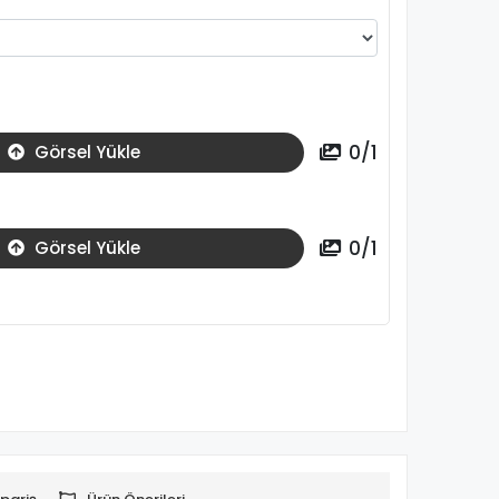
0
/
1
Görsel Yükle
0
/
1
Görsel Yükle