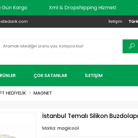
r Aynı Gün Kargo
Xml & Dropshipping Hizmeti
atedarik.com
İletişim
Türk
ÜRÜNLER
ÇOK SATANLAR
İLETİŞİM
T HEDİYELİK
MAGNET
İstanbul Temalı Silikon Buzdola
Marka:
magicool