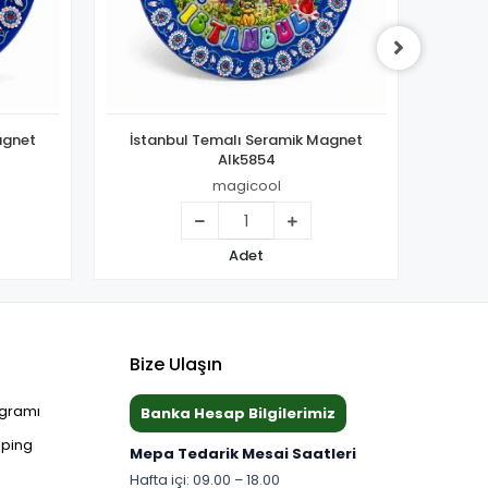
agnet
İstanbul Temalı Seramik Magnet
İsta
Alk5854
magicool
Adet
Bize Ulaşın
ogramı
Banka Hesap Bilgilerimiz
pping
Mepa Tedarik Mesai Saatleri
Hafta içi: 09.00 – 18.00