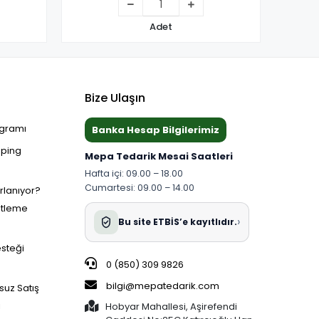
Adet
Bize Ulaşın
ogramı
Banka Hesap Bilgilerimiz
pping
Mepa Tedarik Mesai Saatleri
Hafta içi: 09.00 – 18.00
Cumartesi: 09.00 – 14.00
ırlanıyor?
etleme
›
Bu site ETBİS’e kayıtlıdır.
esteği
0 (850) 309 9826
bilgi@mepatedarik.com
suz Satış
i
Hobyar Mahallesi, Aşirefendi