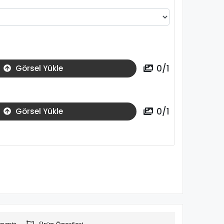
0
/
1
Görsel Yükle
0
/
1
Görsel Yükle