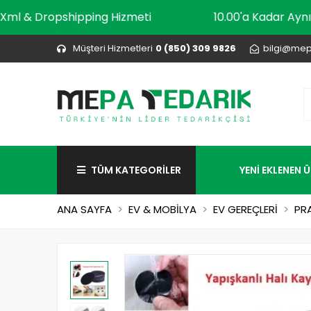
Xml & Dropshipping Hizmeti
10.00'a Kadar
Müşteri Hizmetleri
0 (850) 309 9826
bilgi@mep
TÜM KATEGORİLER
YENİ EKLENEN 
ANA SAYFA
EV & MOBİLYA
EV GEREÇLERİ
PRA