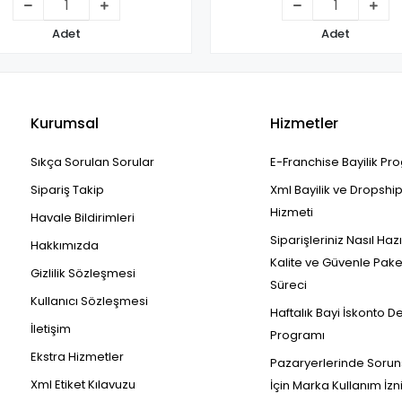
Adet
Adet
Kurumsal
Hizmetler
Sıkça Sorulan Sorular
E-Franchise Bayilik Pr
Sipariş Takip
Xml Bayilik ve Dropshi
Hizmeti
Havale Bildirimleri
Siparişleriniz Nasıl Haz
Hakkımızda
Kalite ve Güvenle Pak
Gizlilik Sözleşmesi
Süreci
Kullanıcı Sözleşmesi
Haftalık Bayi İskonto D
İletişim
Programı
Ekstra Hizmetler
Pazaryerlerinde Sorun
Xml Etiket Kılavuzu
İçin Marka Kullanım İzn