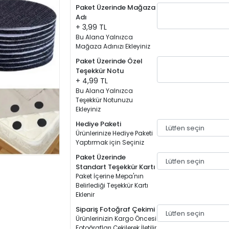
Paket Üzerinde Mağaza
Adı
+ 3,99 TL
Bu Alana Yalnızca
Mağaza Adınızı Ekleyiniz
Paket Üzerinde Özel
Teşekkür Notu
+ 4,99 TL
Bu Alana Yalnızca
Teşekkür Notunuzu
Ekleyiniz
Hediye Paketi
Ürünlerinize Hediye Paketi
Yaptırmak için Seçiniz
Paket Üzerinde
Standart Teşekkür Kartı
Paket İçerine Mepa'nın
Belirlediği Teşekkür Kartı
Eklenir
Sipariş Fotoğraf Çekimi
Ürünlerinizin Kargo Öncesi
Fotoğrafları Çekilerek İletilir