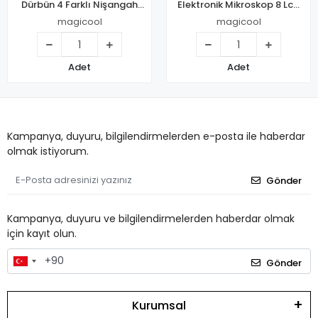
Dürbün 4 Farklı Nişangah
Elektronik Mikroskop 8 Lcd
Tipi 11mm Ray Uyumlu
Ekran Vga Büyüteç Dm4s
magicool
magicool
Adet
Adet
Kampanya, duyuru, bilgilendirmelerden e-posta ile haberdar
olmak istiyorum.
Gönder
Kampanya, duyuru ve bilgilendirmelerden haberdar olmak
için kayıt olun.
Gönder
Kurumsal