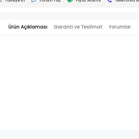
Tavsiye Et
Yorum Yaz
Fiyat Alarmı
Telefonla Si
Ürün Açıklaması
Garanti ve Teslimat
Yorumlar