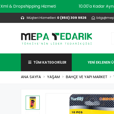
Xml & Dropshipping Hizmeti
10.00'a Kada
Müşteri Hizmetleri
0 (850) 309 9826
bilgi@mep
TÜM KATEGORİLER
YENİ EKLENEN 
ANA SAYFA
YAŞAM
BAHÇE VE YAPI MARKET