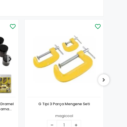
 Dramel
G Tipi 3 Parça Mengene Seti
Akroba
şlama
ma Seti
magicool