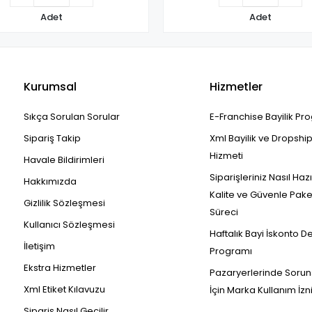
Adet
Adet
Kurumsal
Hizmetler
Sıkça Sorulan Sorular
E-Franchise Bayilik Pr
Sipariş Takip
Xml Bayilik ve Dropshi
Hizmeti
Havale Bildirimleri
Siparişleriniz Nasıl Haz
Hakkımızda
Kalite ve Güvenle Pak
Gizlilik Sözleşmesi
Süreci
Kullanıcı Sözleşmesi
Haftalık Bayi İskonto D
İletişim
Programı
Ekstra Hizmetler
Pazaryerlerinde Sorun
Xml Etiket Kılavuzu
İçin Marka Kullanım İzn
Sipariş Nasıl Geçilir