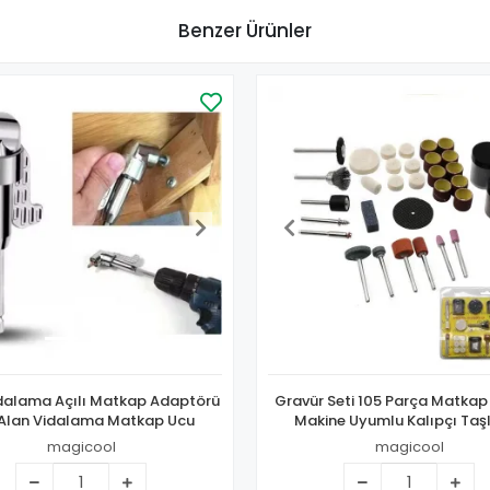
Benzer Ürünler
dalama Açılı Matkap Adaptörü
Gravür Seti 105 Parça Matkap
 Alan Vidalama Matkap Ucu
Makine Uyumlu Kalıpçı Ta
Zımparalama Polisaj Fırçala
magicool
magicool