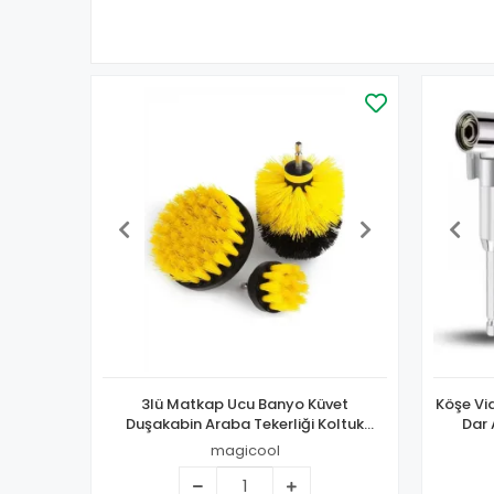
3lü Matkap Ucu Banyo Küvet
Köşe Vi
Duşakabin Araba Tekerliği Koltuk
Dar
Yıkama Temizleme Fırçası Seti
magicool