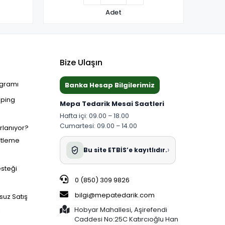
Adet
Bize Ulaşın
ogramı
Banka Hesap Bilgilerimiz
pping
Mepa Tedarik Mesai Saatleri
Hafta içi: 09.00 – 18.00
Cumartesi: 09.00 – 14.00
ırlanıyor?
etleme
›
Bu site ETBİS’e kayıtlıdır.
esteği
0 (850) 309 9826
bilgi@mepatedarik.com
suz Satış
i
Hobyar Mahallesi, Aşirefendi
Caddesi No:25C Katırcıoğlu Han