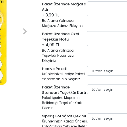
Paket Üzerinde Mağaza
Adı
+ 3,99 TL
Bu Alana Yalnızca
Mağaza Adınızı Ekleyiniz
Paket Üzerinde Özel
Teşekkür Notu
+ 4,99 TL
Bu Alana Yalnızca
Teşekkür Notunuzu
Ekleyiniz
Hediye Paketi
Ürünlerinize Hediye Paketi
Yaptırmak için Seçiniz
Paket Üzerinde
Standart Teşekkür Kartı
Paket İçerine Mepa'nın
Belirlediği Teşekkür Kartı
Eklenir
Sipariş Fotoğraf Çekimi
Ürünlerinizin Kargo Öncesi
Fotoğrafları Çekilerek İletilir