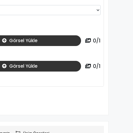
0
/
1
Görsel Yükle
0
/
1
Görsel Yükle