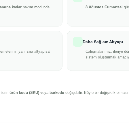
şamına kadar
bakım modunda
8 Ağustos Cumartesi
gün
Daha Sağlam Altyapı
emelerinin yanı sıra altyapısal
Çalışmalarımız, ileriye dö
sistem oluşturmak amacıy
nlerin
ürün kodu (SKU)
veya
barkodu
değişebilir. Böyle bir değişiklik olma