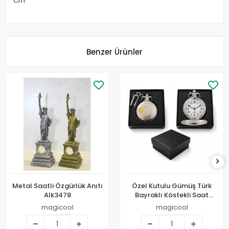
Cm
Benzer Ürünler
Metal Saatli Özgürlük Anıtı
Özel Kutulu Gümüş Türk
Alk3478
Bayraklı Köstekli Saat
Alk5361
magicool
magicool