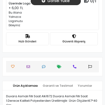
0
/
1
Görsel Yükle
Üzerinde Logo
+ 6,00 TL
Bu Alana
Yalnızca
Logonuzu
Ekleyiniz
Hızlı Gönderi
Güvenli Alışveriş
Ürün Açıklaması
Garanti ve Teslimat
Yorumlar
Duvara Asmalı Filli Saat Alk1672 Duvara Asmalı Filli Saat
1.Derece Kaliteli Polyesterden Üretilmiştir. Ürün Ölçüleri67*40